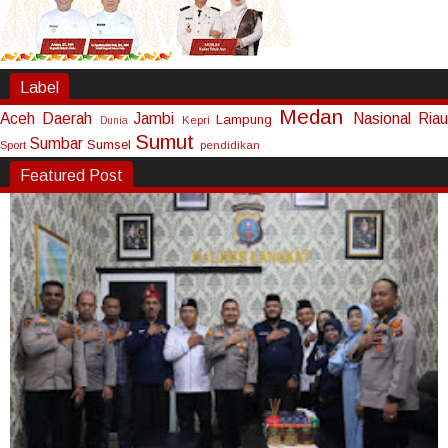
Label
Medan
Aceh
Daerah
Jambi
Nasional
Riau
Lampung
Kepri
Dunia
Sumut
Sumbar
Sumsel
Sport
pendidikan
Featured Post