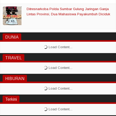
Ditresnarkoba Polda Sumbar Gulung Jaringan Ganja
Lintas Provinsi, Dua Mahasiswa Payakumbuh Diciduk
DUNIA
TRAVEL
HIBURAN
Terkini