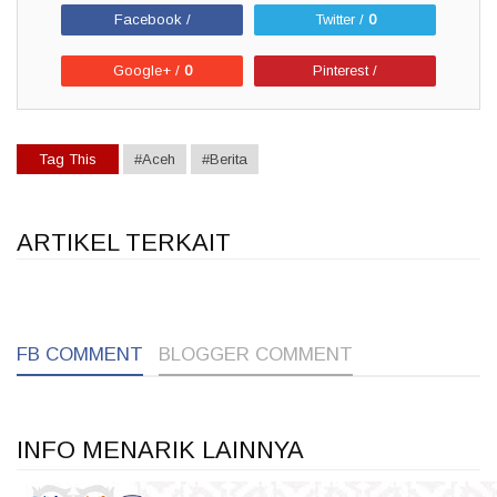
Facebook /
Twitter /
0
Google+ /
0
Pinterest /
Tag This
#Aceh
#Berita
ARTIKEL TERKAIT
1
1
1
FB COMMENT
BLOGGER COMMENT
INFO MENARIK LAINNYA