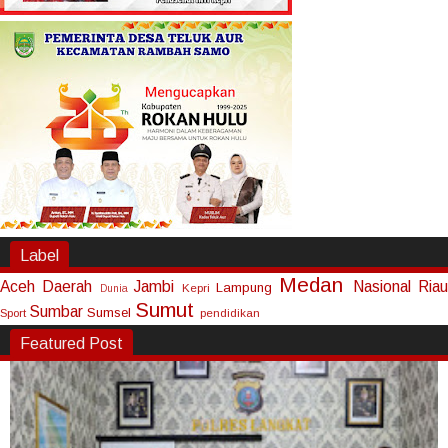
Label
Medan
Aceh
Daerah
Jambi
Nasional
Riau
Lampung
Kepri
Dunia
Sumut
Sumbar
Sumsel
Sport
pendidikan
Featured Post