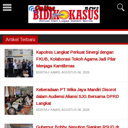
Artikel Terbaru
Kapolres Langkat Perkuat Sinergi dengan
FKUB, Kolaborasi Tokoh Agama Jadi Pilar
Menjaga Kamtibmas
BERITA
KAMIS, AGUSTUS 06, 2026
Keberadaan PT Wika Jaya Mandiri Disorot
dalam Audiensi Aliansi SJG Bersama DPRD
Langkat
BERITA
KAMIS, AGUSTUS 06, 2026
Gubernur Bobby Nasution Siapkan RSUD dr.