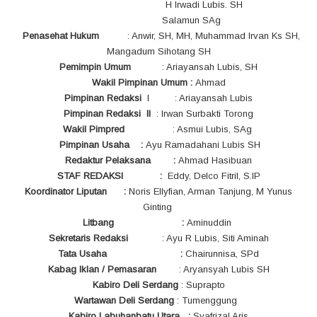
H Irwadi Lubis. SH
Salamun SAg
Penasehat Hukum
: Anwir, SH, MH, Muhammad Irvan Ks SH,
Mangadum Sihotang SH
Pemimpin Umum
: Ariayansah Lubis, SH
Wakil Pimpinan Umum :
Ahmad
Pimpinan Redaksi
I : Ariayansah Lubis
Pimpinan Redaksi
II
: Irwan Surbakti Torong
Wakil Pimpred
: Asmui Lubis, SAg
Pimpinan Usaha :
Ayu Ramadahani Lubis SH
Redaktur Pelaksana :
Ahmad Hasibuan
STAF REDAKSI :
Eddy, Delco Fitril, S.IP
Koordinator Liputan :
Noris Ellyfian, Arman Tanjung, M Yunus
Ginting
Litbang :
Aminuddin
Sekretaris Redaksi
: Ayu R Lubis, Siti Aminah
Tata Usaha :
Chairunnisa, SPd
Kabag Iklan / Pemasaran
: Aryansyah Lubis SH
Kabiro Deli Serdang
: Suprapto
Wartawan Deli Serdang
: Tumenggung
Kabiro Labuhanbatu Utara :
Syafrizal Aris