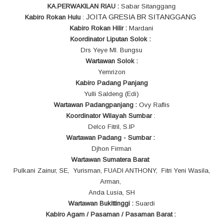
KA.PERWAKILAN RIAU :
Sabar Sitanggang
JOITA GRESIA BR SITANGGANG
Kabiro Rokan Hulu
:
Kabiro Rokan Hilir :
Mardani
Koordinator Liputan Solok :
Drs Yeye MI. Bungsu
Wartawan Solok :
Yemrizon
Kabiro Padang Panjang
Yulli Saldeng (Edi)
Wartawan Padangpanjang :
Ovy Raflis
Koordinator Wilayah Sumbar
:
Delco Fitril, S.IP
Wartawan Padang - Sumbar :
Djhon Firman
Wartawan Sumatera Barat
:
Pulkani Zainur, SE, Yurisman,
FUADI ANTHONY, Fitri Yeni Wasila,
Arman,
Anda Lusia, SH
Wartawan Bukittinggi :
Suardi
Kabiro Agam / Pasaman / Pasaman Barat :