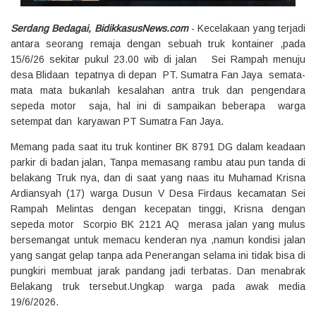
Serdang Bedagai, BidikkasusNews.com
- Kecelakaan yang terjadi
antara seorang remaja dengan sebuah truk kontainer ,pada
15/6/26 sekitar pukul 23.00 wib di jalan Sei Rampah menuju
desa Blidaan tepatnya di depan PT. Sumatra Fan Jaya semata-
mata mata bukanlah kesalahan antra truk dan pengendara
sepeda motor saja, hal ini di sampaikan beberapa warga
setempat dan karyawan PT Sumatra Fan Jaya.
Memang pada saat itu truk kontiner BK 8791 DG dalam keadaan
parkir di badan jalan, Tanpa memasang rambu atau pun tanda di
belakang Truk nya, dan di saat yang naas itu Muhamad Krisna
Ardiansyah (17) warga Dusun V Desa Firdaus kecamatan Sei
Rampah Melintas dengan kecepatan tinggi, Krisna dengan
sepeda motor Scorpio BK 2121 AQ merasa jalan yang mulus
bersemangat untuk memacu kenderan nya ,namun kondisi jalan
yang sangat gelap tanpa ada Penerangan selama ini tidak bisa di
pungkiri membuat jarak pandang jadi terbatas. Dan menabrak
Belakang truk tersebut.Ungkap warga pada awak media
19/6/2026.