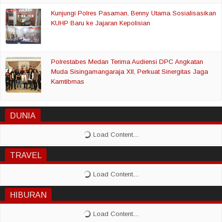
Kunjungi Polres Pasaman, Benny Utama Sosialisasikan
KUHP Baru ke Jajaran Kepolisian
Polrestabes Medan Terima Audiensi DPC Angkatan
Muda Sisingamangaraja XII, Perkuat Sinergitas Jaga
Kamtibmas
DUNIA
TRAVEL
HIBURAN