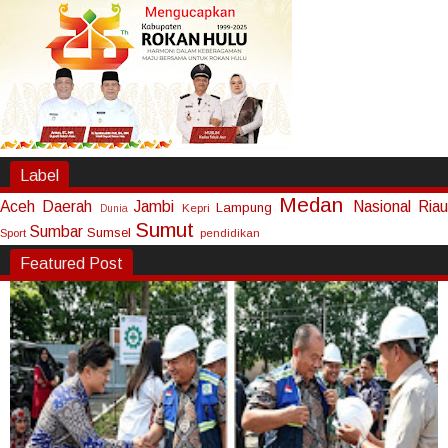
Label
Medan
Aceh
Daerah
Jambi
Nasional
Riau
Lampung
Kepri
Dunia
Sumut
Sumbar
Sumsel
Sport
pendidikan
Featured Post