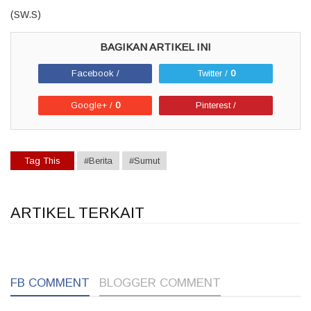
(SW.S)
Facebook /
Twitter /
0
Google+ /
0
Pinterest /
Tag This
#Berita
#Sumut
ARTIKEL TERKAIT
1
1
1
FB COMMENT
BLOGGER COMMENT