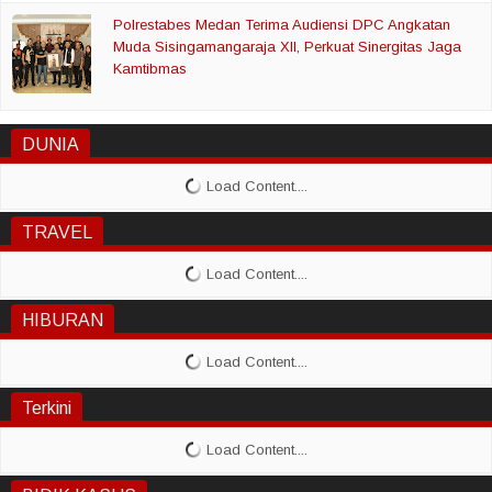
Polrestabes Medan Terima Audiensi DPC Angkatan
Muda Sisingamangaraja XII, Perkuat Sinergitas Jaga
Kamtibmas
DUNIA
TRAVEL
HIBURAN
Terkini