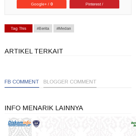
Google+ /
0
Pinterest /
Tag This
#Berita
#Medan
ARTIKEL TERKAIT
1
1
1
FB COMMENT
BLOGGER COMMENT
INFO MENARIK LAINNYA