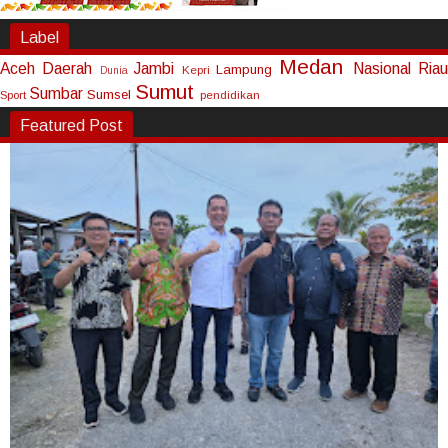
Label
Medan
Aceh
Daerah
Jambi
Nasional
Riau
Lampung
Kepri
Dunia
Sumut
Sumbar
Sumsel
Sport
pendidikan
Featured Post