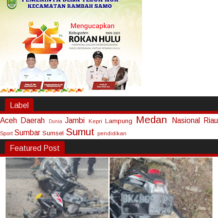
Label
Medan
Aceh
Daerah
Jambi
Nasional
Riau
Lampung
Kepri
Dunia
Sumut
Sumbar
Sumsel
Sport
pendidikan
Featured Post