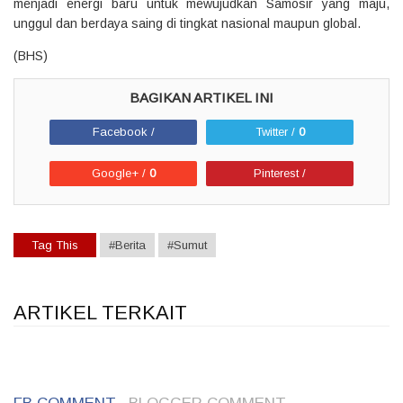
menjadi energi baru untuk mewujudkan Samosir yang maju,
unggul dan berdaya saing di tingkat nasional maupun global.
(BHS)
Facebook /
Twitter /
0
Google+ /
0
Pinterest /
Tag This
#Berita
#Sumut
ARTIKEL TERKAIT
1
1
1