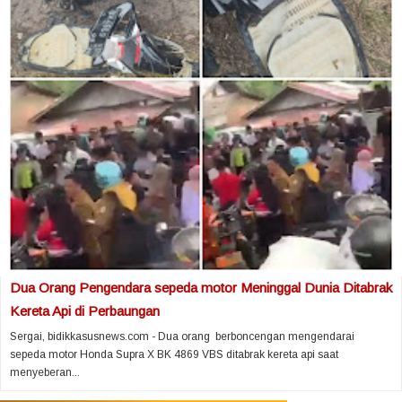
Dua Orang Pengendara sepeda motor Meninggal Dunia Ditabrak
Kereta Api di Perbaungan
Sergai, bidikkasusnews.com - Dua orang berboncengan mengendarai
sepeda motor Honda Supra X BK 4869 VBS ditabrak kereta api saat
menyeberan...