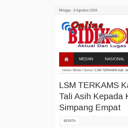
Minggu , 9 Agustus 2026
MEDAN
NASIONAL
Home
/
Berita
/
Sumut
/
LSM TERKAMS Kab. Serg
LSM TERKAMS Kab
Tali Asih Kepada
Simpang Empat
BERITA