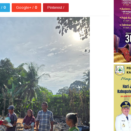
r /
0
Google+ /
0
Pinterest /