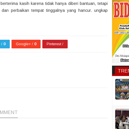
erterima kasih karena tidak hanya diberi bantuan, tetapi
i dan perbaikan tempat tinggalnya yang hancur. ungkap
r /
0
Google+ /
0
Pinterest /
TRE
1
1
1
OMMENT