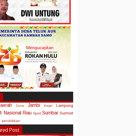
aerah
Jambi
Lampung
Kepri
Dunia
n
Nasional
Riau
Sumbar
Sumsel
Sport
pendidikan
ured Post