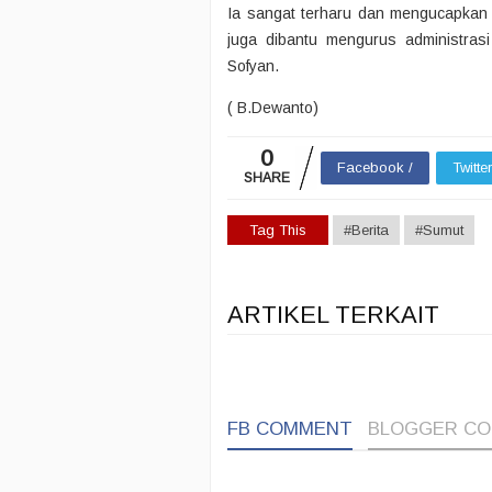
Ia sangat terharu dan mengucapkan b
juga dibantu mengurus administras
Sofyan.
( B.Dewanto)
0
Facebook /
Twitte
SHARE
Tag This
#Berita
#Sumut
ARTIKEL TERKAIT
FB COMMENT
BLOGGER C