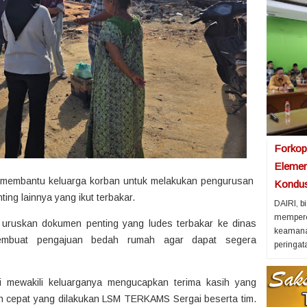
Forkop
Elemen
 membantu keluarga korban untuk melakukan pengurusan
Kondus
ting lainnya yang ikut terbakar.
DAIRI, b
memperer
 uruskan dokumen penting yang ludes terbakar ke dinas
keamana
membuat pengajuan bedah rumah agar dapat segera
peringata
i mewakili keluarganya mengucapkan terima kasih yang
h cepat yang dilakukan LSM TERKAMS Sergai beserta tim.