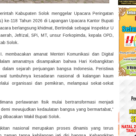
erintah Kabupaten Solok menggelar Upacara Peringatan
as) ke-118 Tahun 2026 di Lapangan Upacara Kantor Bupati
acara berlangsung khidmat, Bertindak sebagai Inspektur U
 Daerah, Jefrizal, SPi, MT, unsur Forkopimda, kepala OPD,
kab Solok.
HI. membacakan amanat Menteri Komunikasi dan Digital
 dalam amanatnya disampaikan bahwa Hari Kebangkitan
 dalam sejarah perjuangan bangsa Indonesia. Peristiwa
 awal tumbuhnya kesadaran nasional di kalangan kaum
elalui organisasi dan pemikiran, melampaui sekat-sekat
mana perlawanan fisik mulai bertransformasi menjadi
ik demi mewujudkan kedaulatan bangsa yang bermartabat,”
 dibacakan Wakil Bupati Solok.
ngkitan nasional merupakan proses dinamis yang terus
 zaman tanpa kehilangan jati diri bangsa. Kebangkitan