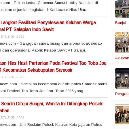
ws.com - Pekan kedua Gubernur Sumut bobby Nasution di
kukan sejumlah kegiatan di Kabupaten Nias Utara, ...
Langkat Fasilitasi Penyelesaian Keluhan Warga
Bonjol
nal PT Salapian Indo Sawit
STUS 07, 2026
news.com - Gangguan suara bising dan aroma tidak sedap
 dari operasional Pabrik Kelapa Sawit PT Salapi...
Akuntabi
an Hias Hasil Pertanian Pada Festival Tao Toba Jou
i 9 Kecamatan Sekabupaten Samosir
STUS 07, 2026
snews.com - Sembilan kecamatan di Kabupaten Samosir ambil
val Festival Tao Toba Jou Jou Toba 2026 yang...
Pengam
Sendiri Ditepi Sungai, Wanita Ini Ditangkap Polsek
sahan
STUS 07, 2026
ews.com - Unit Reskrim Polsek Kisaran Kota jajaran Polres