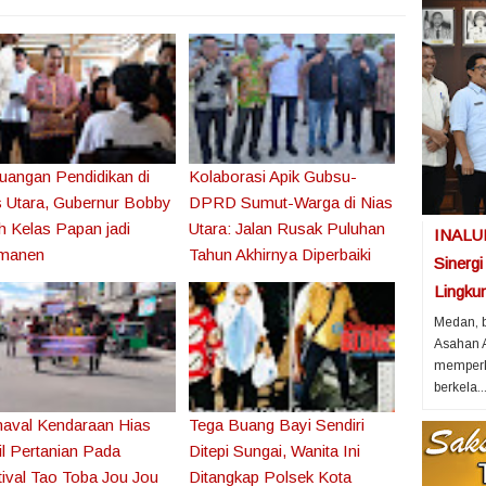
uangan Pendidikan di
Kolaborasi Apik Gubsu-
s Utara, Gubernur Bobby
DPRD Sumut-Warga di Nias
 Kelas Papan jadi
Utara: Jalan Rusak Puluhan
INALUM
manen
Tahun Akhirnya Diperbaiki
Sinergi
Lingku
Medan, b
Asahan A
memperk
berkela..
naval Kendaraan Hias
Tega Buang Bayi Sendiri
l Pertanian Pada
Ditepi Sungai, Wanita Ini
ival Tao Toba Jou Jou
Ditangkap Polsek Kota