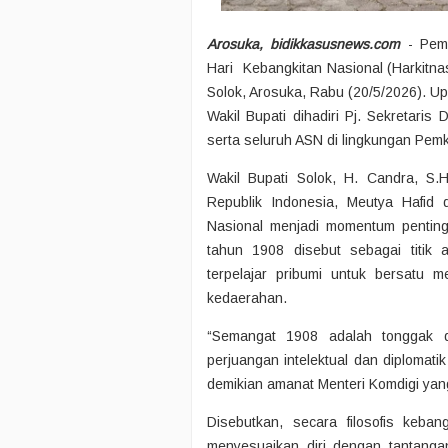
Arosuka, bidikkasusnews.com
- Pem
Hari Kebangkitan Nasional (Harkitn
Solok, Arosuka, Rabu (20/5/2026). Up
Wakil Bupati dihadiri Pj. Sekretaris
serta seluruh ASN di lingkungan Pem
Wakil Bupati Solok, H. Candra, S.
Republik Indonesia, Meutya Hafid
Nasional menjadi momentum penting
tahun 1908 disebut sebagai titik
terpelajar pribumi untuk bersatu m
kedaerahan.
“Semangat 1908 adalah tonggak di
perjuangan intelektual dan diplomat
demikian amanat Menteri Komdigi yang
Disebutkan, secara filosofis keba
menyesuaikan diri dengan tantangan