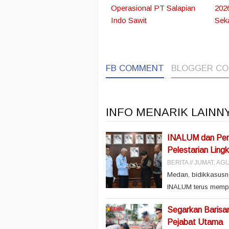
Operasional PT Salapian
2026
Indo Sawit
Sek
FB COMMENT
BLOGGER C
INFO MENARIK LAINN
INALUM dan Pemp
Pelestarian Ling
BERITA
JUMAT, AGU
Medan, bidikkasusn
INALUM terus mempe
Segarkan Barisa
Pejabat Utama