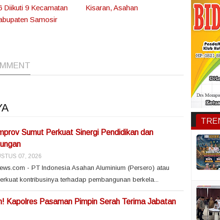
 Diikuti 9 Kecamatan
Kisaran, Asahan
abupaten Samosir
1
1
OMMENT
YA
TRE
rov Sumut Perkuat Sinergi Pendidikan dan
kungan
STUS 07, 2026
ews.com - PT Indonesia Asahan Aluminium (Persero) atau
rkuat kontribusinya terhadap pembangunan berkela...
n! Kapolres Pasaman Pimpin Serah Terima Jabatan