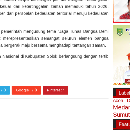
keluar dari ketertinggalan zaman memasuki tahun 2026,
ser dari persoalan kedaulatan teritorial menuju kedaulatan
ni, pemerintah mengusung tema “Jaga Tunas Bangsa Demi
t merepresentasikan semangat seluruh elemen bangsa
ta bergerak maju bersama menghadapi tantangan zaman.
n Nasional di Kabupaten Solok berlangsung dengan tertib
r /
0
Google+ /
0
Pinterest /
Label
Aceh
D
Meda
Sumut
Feat