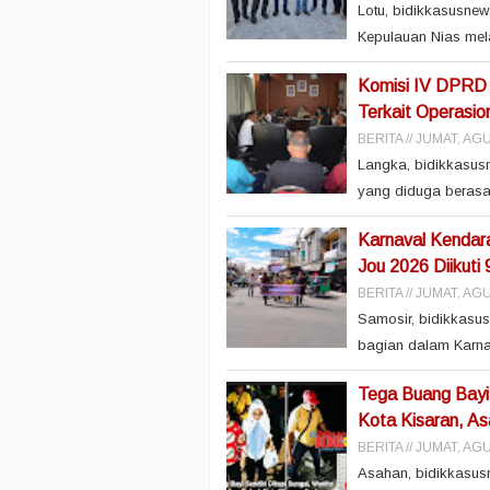
Lotu, bidikkasusne
Kepulauan Nias mela
Komisi IV DPRD 
Terkait Operasio
BERITA
JUMAT, AGU
Langka, bidikkasus
yang diduga berasal
Karnaval Kendara
Jou 2026 Diikut
BERITA
JUMAT, AGU
Samosir, bidikkasu
bagian dalam Karna
Tega Buang Bayi 
Kota Kisaran, A
BERITA
JUMAT, AGU
Asahan, bidikkasusn