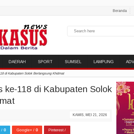
Beranda
DAERAH
SPORT
SUMSEL
LAMPUNG
ADV
18 di Kabupaten Solok Berlangsung Khidmat
s ke-118 di Kabupaten Solok
dmat
KAMIS, MEI 21, 2026
r /
0
Google+ /
0
Pinterest /