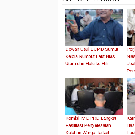
Dewan Usul BUMD Sumut
Perj
Kelola Rumput Laut Nias
Nia
Utara dari Hulu ke Hilir
Ubah
Per
Komisi IV DPRD Langkat
Kar
Fasilitasi Penyelesaian
Hasi
Keluhan Warga Terkait
Fest