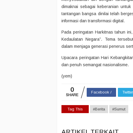
dimaknai sebagai keberanian untuk 
tantangan bangsa dinilai telah berge
informasi dan transformasi digital.
Pada peringatan Harkitnas tahun i
Kedaulatan Negara”. Tema tersebu
dalam menjaga generasi penerus ser
Upacara peringatan Hari Kebangkita
dan penuh semangat nasionalisme.
(yem)
0
Facebook /
Twitte
SHARE
Tag This
#Berita
#Sumut
ARTIKEL TERKAIT