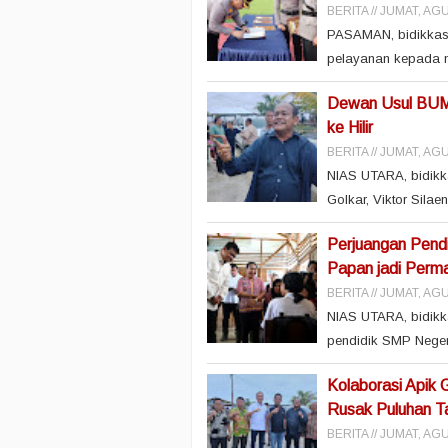
BERITA
JUMAT, AGU
PASAMAN, bidikkasu
pelayanan kepada m
Dewan Usul BUMD
ke Hilir
BERITA
JUMAT, AGU
NIAS UTARA, bidikk
Golkar, Viktor Sila
Perjuangan Pendi
Papan jadi Perm
BERITA
JUMAT, AGU
NIAS UTARA, bidikk
pendidik SMP Negeri 
Kolaborasi Apik
Rusak Puluhan Ta
BERITA
JUMAT, AGU