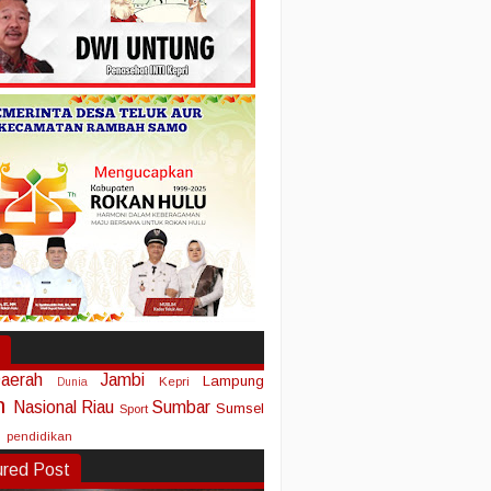
aerah
Jambi
Lampung
Kepri
Dunia
n
Nasional
Riau
Sumbar
Sumsel
Sport
pendidikan
ured Post