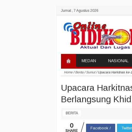
Jumat , 7 Agustus 2026
MEDAN
NASIONAL
Home
/
Berita
/
Sumut
/
Upacara Harkitnas ke-1
Upacara Harkitna
Berlangsung Khi
BERITA
0
Facebook /
Twitte
SHARE