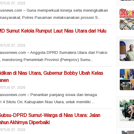
STUS 07, 2026
snews.com – Guna memperkuat kinerja serta meningkatkan
asyarakat, Polres Pasaman melaksanakan prosesi S...
 Sumut Kelola Rumput Laut Nias Utara dari Hulu
STUS 07, 2026
asusnews.com – Anggota DPRD Sumatera Utara dari Fraksi
en, mendorong Pemerintah Provinsi (Pemprov) Sumu...
dikan di Nias Utara, Gubernur Bobby Ubah Kelas
anen
STUS 07, 2026
asusnews.com – Penantian panjang siswa dan tenaga
4 Sitolu Ori, Kabupaten Nias Utara, untuk memiliki ...
 Gubsu-DPRD Sumut-Warga di Nias Utara: Jalan
hun Akhirnya Diperbaiki
STUS 07, 2026