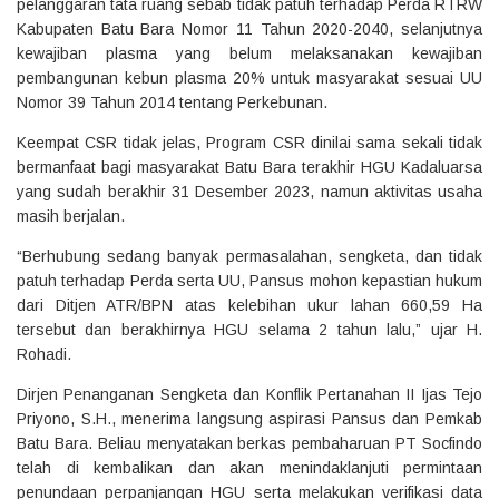
pelanggaran tata ruang sebab tidak patuh terhadap Perda RTRW
Kabupaten Batu Bara Nomor 11 Tahun 2020-2040, selanjutnya
kewajiban plasma yang belum melaksanakan kewajiban
pembangunan kebun plasma 20% untuk masyarakat sesuai UU
Nomor 39 Tahun 2014 tentang Perkebunan.
Keempat CSR tidak jelas, Program CSR dinilai sama sekali tidak
bermanfaat bagi masyarakat Batu Bara terakhir HGU Kadaluarsa
yang sudah berakhir 31 Desember 2023, namun aktivitas usaha
masih berjalan.
“Berhubung sedang banyak permasalahan, sengketa, dan tidak
patuh terhadap Perda serta UU, Pansus mohon kepastian hukum
dari Ditjen ATR/BPN atas kelebihan ukur lahan 660,59 Ha
tersebut dan berakhirnya HGU selama 2 tahun lalu,” ujar H.
Rohadi.
Dirjen Penanganan Sengketa dan Konflik Pertanahan II Ijas Tejo
Priyono, S.H., menerima langsung aspirasi Pansus dan Pemkab
Batu Bara. Beliau menyatakan berkas pembaharuan PT Socfindo
telah di kembalikan dan akan menindaklanjuti permintaan
penundaan perpanjangan HGU serta melakukan verifikasi data