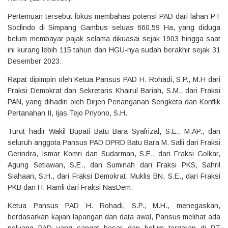
Pertemuan tersebut fokus membahas potensi PAD dari lahan PT
Socfindo di Simpang Gambus seluas 660,59 Ha, yang diduga
belum membayar pajak selama dikuasai sejak 1903 hingga saat
ini kurang lebih 115 tahun dan HGU-nya sudah berakhir sejak 31
Desember 2023.
Rapat dipimpin oleh Ketua Pansus PAD H. Rohadi, S.P., M.H dari
Fraksi Demokrat dan Sekretaris Khairul Bariah, S.M., dari Fraksi
PAN, yang dihadiri oleh Dirjen Penanganan Sengketa dan Konflik
Pertanahan II, Ijas Tejo Priyono, S.H.
Turut hadir Wakil Bupati Batu Bara Syafrizal, S.E., M.AP., dan
seluruh anggota Pansus PAD DPRD Batu Bara M. Safii dari Fraksi
Gerindra, Ismar Komri dan Sudarman, S.E., dari Fraksi Golkar,
Agung Setiawan, S.E., dan Suminah dari Fraksi PKS, Sahril
Siahaan, S.H., dari Fraksi Demokrat, Muklis BN, S.E., dari Fraksi
PKB dan H. Ramli dari Fraksi NasDem.
Ketua Pansus PAD H. Rohadi, S.P., M.H., menegaskan,
berdasarkan kajian lapangan dan data awal, Pansus melihat ada
peluang PAD yang sangat besar dan belum tergarap di PT