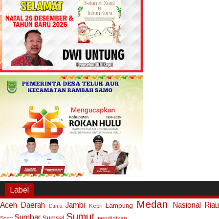
Label
Medan
Aceh
Daerah
Jambi
Nasional
Riau
Lampung
Kepri
Dunia
Sumut
Sumbar
Sumsel
Sport
pendidikan