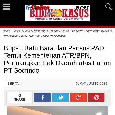
Home
/
Berita
/
Sumut
/
Bupati Batu Bara dan Pansus PAD Temui Kementerian ATR/BPN,
Perjuangkan Hak Daerah atas Lahan PT Socfindo
Bupati Batu Bara dan Pansus PAD
Temui Kementerian ATR/BPN,
Perjuangkan Hak Daerah atas Lahan
PT Socfindo
BERITA
JUMAT, JUNI 12, 2026
0
SHARE