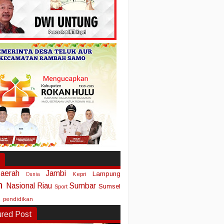
aerah
Jambi
Lampung
Kepri
Dunia
n
Nasional
Riau
Sumbar
Sumsel
Sport
pendidikan
ured Post