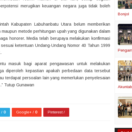
berpotensi merugikan keuangan negara juga tidak boleh
Bonjol
merintah Kabupaten Labuhanbatu Utara belum memberikan
um maupun metode perhitungan upah yang digunakan dalam
aga honorer. Media telah berupaya melakukan konfirmasi
b sesuai ketentuan Undang-Undang Nomor 40 Tahun 1999
Pengam
.
pintu masuk bagi aparat pengawasan untuk melakukan
gga diperoleh kepastian apakah perbedaan data tersebut
tau terdapat persoalan lain yang memerlukan penyelesaian
u.” Tutup Gunawan
Akuntabi
r /
0
Google+ /
0
Pinterest /