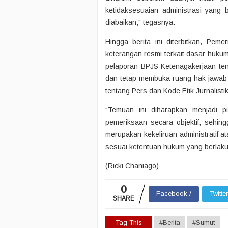
ketidaksesuaian administrasi yang 
diabaikan," tegasnya.
Hingga berita ini diterbitkan, Pe
keterangan resmi terkait dasar huk
pelaporan BPJS Ketenagakerjaan ten
dan tetap membuka ruang hak jawa
tentang Pers dan Kode Etik Jurnalistik
“Temuan ini diharapkan menjadi 
pemeriksaan secara objektif, sehin
merupakan kekeliruan administratif a
sesuai ketentuan hukum yang berlak
(Ricki Chaniago)
0
Facebook /
Twitte
SHARE
Tag This
#Berita
#Sumut