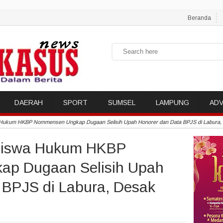
Beranda
DAERAH
SPORT
SUMSEL
LAMPUNG
ADV
 Hukum HKBP Nommensen Ungkap Dugaan Selisih Upah Honorer dan Data BPJS di Labura, 
asiswa Hukum HKBP
p Dugaan Selisih Upah
 BPJS di Labura, Desak