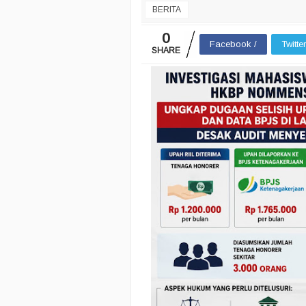
BERITA
0
Facebook /
Twitte
SHARE