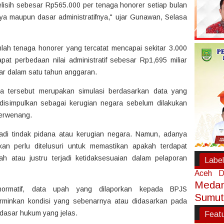
selisih sebesar Rp565.000 per tenaga honorer setiap bulan
ya maupun dasar administratifnya," ujar Gunawan, Selasa
lah tenaga honorer yang tercatat mencapai sekitar 3.000
at perbedaan nilai administratif sebesar Rp1,695 miliar
iar dalam satu tahun anggaran.
tersebut merupakan simulasi berdasarkan data yang
disimpulkan sebagai kerugian negara sebelum dilakukan
berwenang.
jadi tindak pidana atau kerugian negara. Namun, adanya
kan perlu ditelusuri untuk memastikan apakah terdapat
h atau justru terjadi ketidaksesuaian dalam pelaporan
Label
Aceh
D
Meda
ormatif, data upah yang dilaporkan kepada BPJS
Sumut
rminkan kondisi yang sebenarnya atau didasarkan pada
dasar hukum yang jelas.
Feat