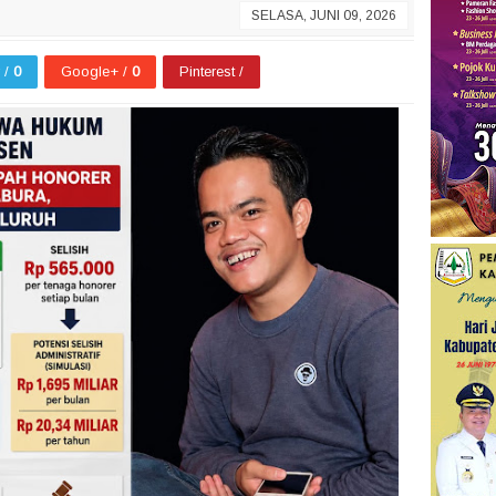
SELASA, JUNI 09, 2026
r /
0
Google+ /
0
Pinterest /