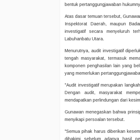
bentuk pertanggungjawaban hukumnya
Atas dasar temuan tersebut, Gunawa
Inspektorat Daerah, maupun Bad
investigatif secara menyeluruh t
Labuhanbatu Utara.
Menurutnya, audit investigatif dipe
tengah masyarakat, termasuk memast
komponen penghasilan lain yang bel
yang memerlukan pertanggungjawab
"Audit investigatif merupakan langka
Dengan audit, masyarakat memper
mendapatkan perlindungan dari kesim
Gunawan menegaskan bahwa prinsip p
menyikapi persoalan tersebut.
"Semua pihak harus diberikan kesem
dihakimi sebelum adanya hasil pe