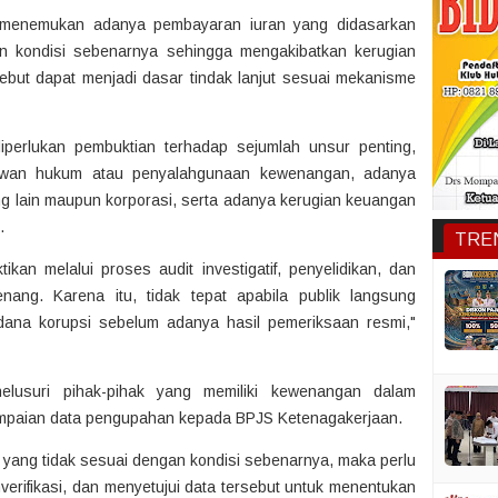
it menemukan adanya pembayaran iuran yang didasarkan
n kondisi sebenarnya sehingga mengakibatkan kerugian
but dapat menjadi dasar tindak lanjut sesuai mekanisme
perlukan pembuktian terhadap sejumlah unsur penting,
lawan hukum atau penyalahgunaan kewenangan, adanya
ang lain maupun korporasi, serta adanya kerugian keuangan
.
TRE
ikan melalui proses audit investigatif, penyelidikan, dan
nang. Karena itu, tidak tepat apabila publik langsung
pidana korupsi sebelum adanya hasil pemeriksaan resmi,"
elusuri pihak-pihak yang memiliki kewenangan dalam
yampaian data pengupahan kepada BPJS Ketenagakerjaan.
 yang tidak sesuai dengan kondisi sebenarnya, maka perlu
erifikasi, dan menyetujui data tersebut untuk menentukan