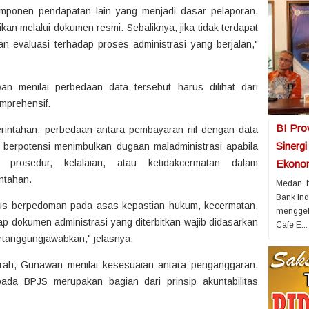
omponen pendapatan lain yang menjadi dasar pelaporan,
kan melalui dokumen resmi. Sebaliknya, jika tidak terdapat
n evaluasi terhadap proses administrasi yang berjalan,"
 menilai perbedaan data tersebut harus dilihat dari
mprehensif.
BI Pro
rintahan, perbedaan antara pembayaran riil dengan data
Sinerg
in berpotensi menimbulkan dugaan maladministrasi apabila
prosedur, kelalaian, atau ketidakcermatan dalam
Ekonom
ntahan.
Medan, b
Bank Ind
us berpedoman pada asas kepastian hukum, kecermatan,
menggela
iap dokumen administrasi yang diterbitkan wajib didasarkan
Cafe E...
rtanggungjawabkan," jelasnya.
erah, Gunawan menilai kesesuaian antara penganggaran,
pada BPJS merupakan bagian dari prinsip akuntabilitas