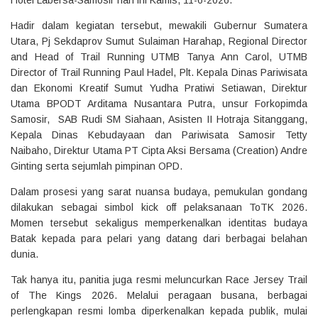
Hotel Labersa-Samosir hari ini Kamis, 11-6-2026.
Hadir dalam kegiatan tersebut, mewakili Gubernur Sumatera
Utara, Pj Sekdaprov Sumut Sulaiman Harahap, Regional Director
and Head of Trail Running UTMB Tanya Ann Carol, UTMB
Director of Trail Running Paul Hadel, Plt. Kepala Dinas Pariwisata
dan Ekonomi Kreatif Sumut Yudha Pratiwi Setiawan, Direktur
Utama BPODT Arditama Nusantara Putra, unsur Forkopimda
Samosir, SAB Rudi SM Siahaan, Asisten II Hotraja Sitanggang,
Kepala Dinas Kebudayaan dan Pariwisata Samosir Tetty
Naibaho, Direktur Utama PT Cipta Aksi Bersama (Creation) Andre
Ginting serta sejumlah pimpinan OPD.
Dalam prosesi yang sarat nuansa budaya, pemukulan gondang
dilakukan sebagai simbol kick off pelaksanaan ToTK 2026.
Momen tersebut sekaligus memperkenalkan identitas budaya
Batak kepada para pelari yang datang dari berbagai belahan
dunia.
Tak hanya itu, panitia juga resmi meluncurkan Race Jersey Trail
of The Kings 2026. Melalui peragaan busana, berbagai
perlengkapan resmi lomba diperkenalkan kepada publik, mulai