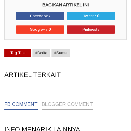
Facebook /
Twitter /
0
Google+ /
0
Pinterest /
Tag This
#Berita
#Sumut
ARTIKEL TERKAIT
1
1
1
FB COMMENT
BLOGGER COMMENT
INFO MENARIK LAINNYA