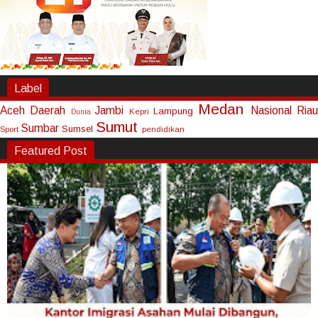
Label
Medan
Aceh
Daerah
Jambi
Nasional
Riau
Lampung
Kepri
Dunia
Sumut
Sumbar
Sumsel
Sport
pendidikan
Featured Post