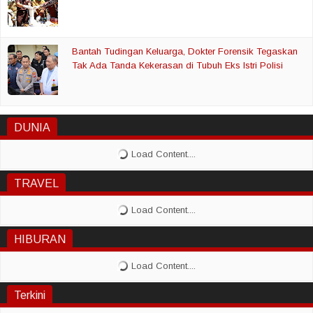
Bantah Tudingan Keluarga, Dokter Forensik Tegaskan
Tak Ada Tanda Kekerasan di Tubuh Eks Istri Polisi
DUNIA
TRAVEL
HIBURAN
Terkini