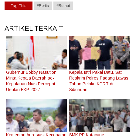
Tag This
#Berita
#Sumut
ARTIKEL TERKAIT
Gubernur Bobby Nasution
Kepala Istri Pakai Batu, Sat
Minta Kepala Daerah se-
Reskrim Polres Padang Lawas
Kepulauan Nias Percepat
Tahan Pelaku KDRT di
Usulan BKP 2027
Sibuhuan
Kementan Apresiasi Kecepatan
SMK PP Kutacane