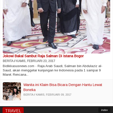
Jokowi Bakal Sambut Raja Salman Di Istana Bogor
BERITA
KAMIS, FEBRUARI 23, 2017
Bidikkasusnews.com - Raja Arab Saudi, Salman bin Abdulaziz al-
Saud, akan menggelar kunjungan ke Indonesia pada 1 sampai 9
Maret. Rencana...
Wanita ini Klaim Bisa Bicara Dengan Hantu Lewat
Boneka
BERITA
KAMIS, FEBRUARI 09, 2017
Index
TRAVEL