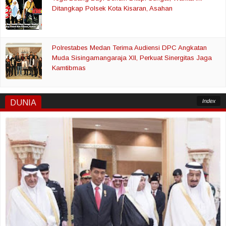
Ditangkap Polsek Kota Kisaran, Asahan
Polrestabes Medan Terima Audiensi DPC Angkatan
Muda Sisingamangaraja XII, Perkuat Sinergitas Jaga
Kamtibmas
Index
DUNIA