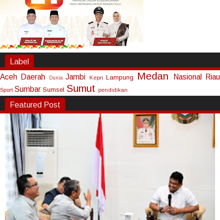
Label
Medan
Aceh
Daerah
Jambi
Nasional
Riau
Lampung
Kepri
Dunia
Sumut
Sumbar
Sumsel
Sport
pendidikan
Featured Post