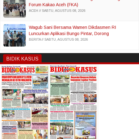
Forum Kakao Aceh (FKA)
ACEH
SABTU, AGUSTUS 08, 2026
Wagub Sani Bersama Wamen Dikdasmen RI
Luncurkan Aplikasi Bungo Pintar, Dorong
Transformasi Digital Pendidikan di Jambi
BERITA
SABTU, AGUSTUS 08, 2026
BIDIK KASUS