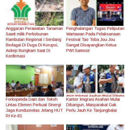
Anggaran Perawatan Tanaman
Penghalangan Tugas Peliputan
Sawit milik Perkebunan
Wartawan Pada Pelaksanaan
Rambutan Regional I Serdang
Festival Tao Toba Jou-Jou
Bedagai Di Duga Di Korupsi,
Sangat Disayangkan Ketua
Askep Bungkam Saat Di
PWI Samosir
Konfirmasi
Forkopimda Dairi dan Tokoh
Kantor Imigrasi Asahan Mulai
Lintas Elemen Perkuat Sinergi
Dibangun, Masyarakat Gak
Jaga Kondusivitas Jelang HUT
Perlu Jauh Ke Tanjungbalai
RI Ke-81