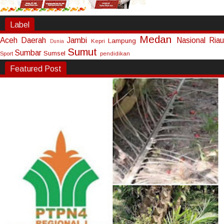
Label
Medan
Aceh
Daerah
Jambi
Nasional
Riau
Lampung
Kepri
Dunia
Sumut
Sumbar
Sumsel
Sport
pendidikan
Featured Post