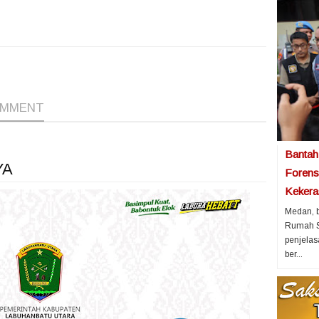
1
1
1
OMMENT
Bantah
YA
Forens
Kekeras
Medan, b
Rumah S
penjelas
ber...