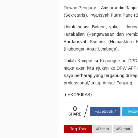
Dewan Pengurus : Amsaruddin Tanjun
(Sekretaris), Irwansyah Putra Pane (
Untuk posisi Bidang, yakni : Jonn
Hutabalian (Pengawasan dan Pembin
Bardansyah Samosir (Humas/Juru Bic
(Hubungan Antar Lembaga).
“Inilah Komposisi Kepungursan DPD 
maka akan kita ajukan ke DPW APPI
saya berharap yang tergabung di ke
professional,” tutup Amsar Tanjung.
( EKO/BIKAS)
0
Facebook /
Twitte
SHARE
Tag This
#Berita
#Sumut