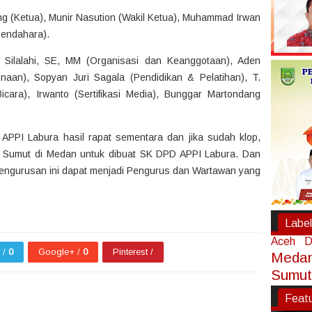
g (Ketua), Munir Nasution (Wakil Ketua), Muhammad Irwan
Bendahara).
y Silalahi, SE, MM (Organisasi dan Keanggotaan), Aden
aan), Sopyan Juri Sagala (Pendidikan & Pelatihan), T.
ara), Irwanto (Sertifikasi Media), Bunggar Martondang
APPI Labura hasil rapat sementara dan jika sudah klop,
 Sumut di Medan untuk dibuat SK DPD APPI Labura. Dan
pengurusan ini dapat menjadi Pengurus dan Wartawan yang
Label
Aceh
D
r /
0
Google+ /
0
Pinterest /
Meda
Sumut
Feat