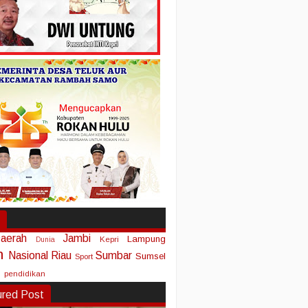
aerah
Jambi
Lampung
Kepri
Dunia
n
Nasional
Riau
Sumbar
Sumsel
Sport
pendidikan
ured Post