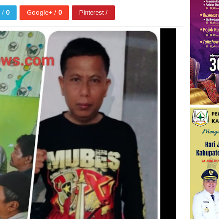
r /
0
Google+ /
0
Pinterest /