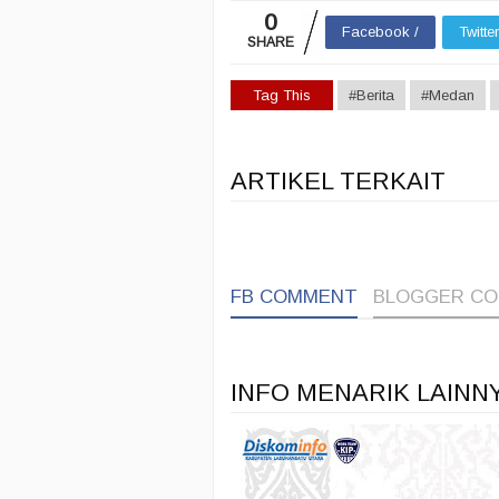
0
Facebook /
Twitte
SHARE
Tag This
#Berita
#Medan
ARTIKEL TERKAIT
FB COMMENT
BLOGGER C
INFO MENARIK LAINN