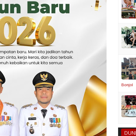
Bonjol
DUN