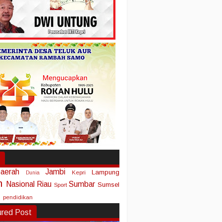
aerah
Jambi
Lampung
Kepri
Dunia
n
Nasional
Riau
Sumbar
Sumsel
Sport
pendidikan
ured Post