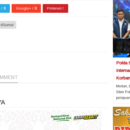
r /
0
Google+ /
0
Pinterest /
#Sumut
1
1
1
1
Polda 
Intern
OMMENT
Korban 
Medan, b
Siber P
penipuan
YA