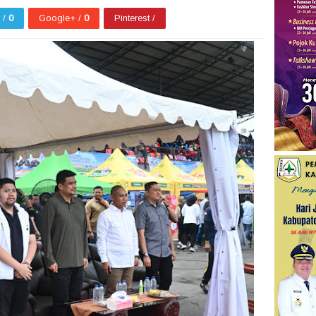
r /
0
Google+ /
0
Pinterest /