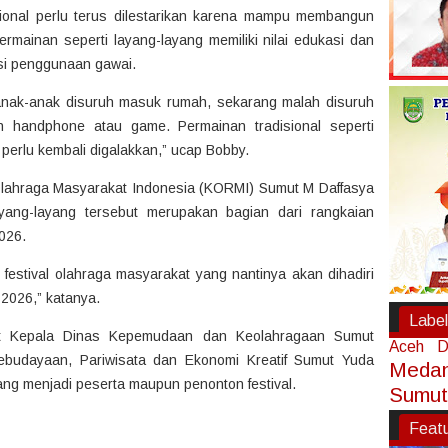
sional perlu terus dilestarikan karena mampu membangun
ermainan seperti layang-layang memiliki nilai edukasi dan
asi penggunaan gawai.
u anak-anak disuruh masuk rumah, sekarang malah disuruh
n handphone atau game. Permainan tradisional seperti
a perlu kembali digalakkan,” ucap Bobby.
lahraga Masyarakat Indonesia (KORMI) Sumut M Daffasya
ayang-layang tersebut merupakan bagian dari rangkaian
026.
estival olahraga masyarakat yang nantinya akan dihadiri
 2026,” katanya.
Label
but Kepala Dinas Kepemudaan dan Keolahragaan Sumut
Aceh
D
ebudayaan, Pariwisata dan Ekonomi Kreatif Sumut Yuda
Meda
 yang menjadi peserta maupun penonton festival.
Sumut
Feat