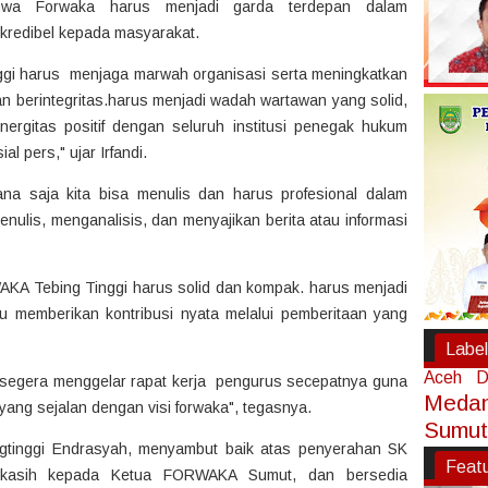
ahwa Forwaka harus menjadi garda terdepan dalam
kredibel kepada masyarakat.
i harus menjaga marwah organisasi serta meningkatkan
 dan berintegritas.harus menjadi wadah wartawan yang solid,
ergitas positif dengan seluruh institusi penegak hukum
al pers," ujar Irfandi.
dimana saja kita bisa menulis dan harus profesional dalam
ulis, menganalisis, dan menyajikan berita atau informasi
A Tebing Tinggi harus solid dan kompak. harus menjadi
memberikan kontribusi nyata melalui pemberitaan yang
Label
Aceh
D
r segera menggelar rapat kerja pengurus secepatnya guna
Meda
yang sejalan dengan visi forwaka", tegasnya.
Sumut
ngtinggi Endrasyah, menyambut baik atas penyerahan SK
Feat
 kasih kepada Ketua FORWAKA Sumut, dan bersedia