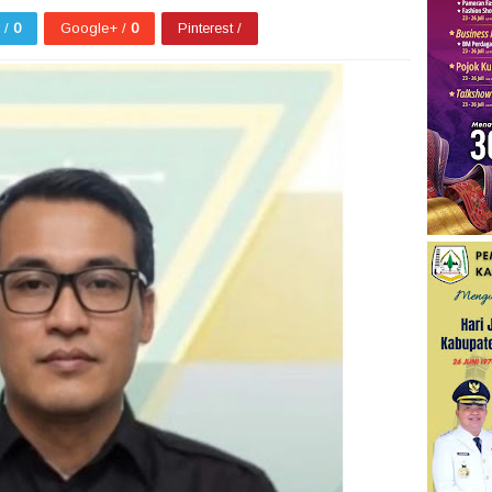
r /
0
Google+ /
0
Pinterest /