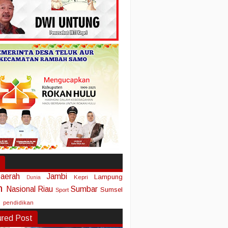
aerah
Jambi
Lampung
Kepri
Dunia
n
Nasional
Riau
Sumbar
Sumsel
Sport
pendidikan
ured Post