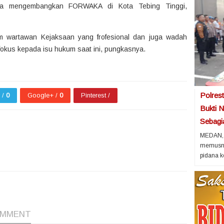
ta mengembangkan FORWAKA di Kota Tebing Tinggi,
 wartawan Kejaksaan yang frofesional dan juga wadah
 fokus kepada isu hukum saat ini, pungkasnya.
Polres
r /
0
Google+ /
0
Pinterest /
Bukti N
Sebagi
MEDAN, 
memusnah
pidana k
1
1
1
OMMENT