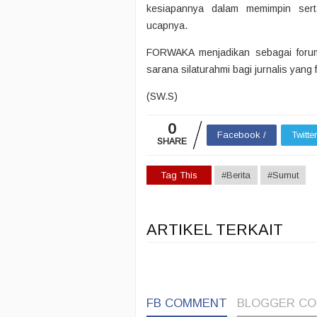
kesiapannya dalam memimpin ser
ucapnya.
FORWAKA menjadikan sebagai forum
sarana silaturahmi bagi jurnalis yang
(SW.S)
0
Facebook /
Twitte
SHARE
Tag This
#Berita
#Sumut
ARTIKEL TERKAIT
FB COMMENT
BLOGGER C