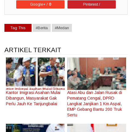
Google+ /
0
Pinterest /
Tag This
#Berita
#Medan
ARTIKEL TERKAIT
Kantor Imigrasi Asahan Mulai
Atasi Abu dan Jalan Rusak di
Dibangun, Masyarakat Gak
Pematang Cengal, DPRD
Perlu Jauh Ke Tanjungbalai
Langkat Janjikan 1 Km Aspal,
EMP Gebang Bantu 200 Truk
Sertu