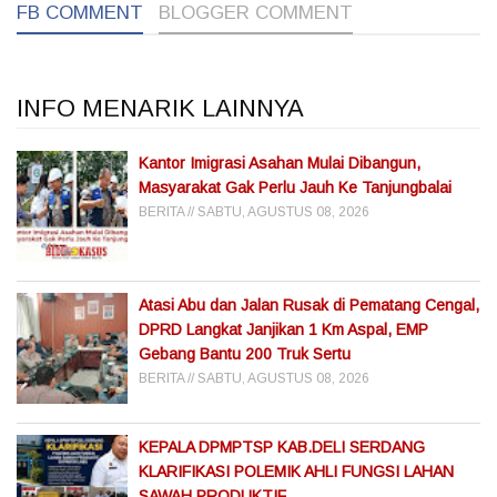
FB COMMENT
BLOGGER COMMENT
INFO MENARIK LAINNYA
Kantor Imigrasi Asahan Mulai Dibangun,
Masyarakat Gak Perlu Jauh Ke Tanjungbalai
BERITA
SABTU, AGUSTUS 08, 2026
Atasi Abu dan Jalan Rusak di Pematang Cengal,
DPRD Langkat Janjikan 1 Km Aspal, EMP
Gebang Bantu 200 Truk Sertu
BERITA
SABTU, AGUSTUS 08, 2026
KEPALA DPMPTSP KAB.DELI SERDANG
KLARIFIKASI POLEMIK AHLI FUNGSI LAHAN
SAWAH PRODUKTIF