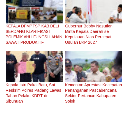
KEPALA DPMPTSP KAB.DELI
Gubernur Bobby Nasution
SERDANG KLARIFIKASI
Minta Kepala Daerah se-
POLEMIK AHLI FUNGSI LAHAN
Kepulauan Nias Percepat
SAWAH PRODUKTIF
Usulan BKP 2027
Kepala Istri Pakai Batu, Sat
Kementan Apresiasi Kecepatan
Reskrim Polres Padang Lawas
Penanganan Pascabencana
Tahan Pelaku KDRT di
Sektor Pertanian Kabupaten
Sibuhuan
Solok
1
1