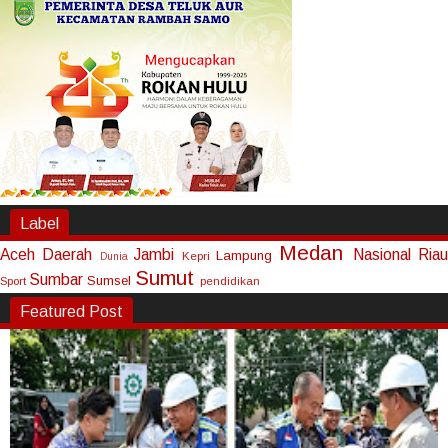
Label
Medan
Aceh
Daerah
Jambi
Nasional
Riau
Lampung
Kepri
Dunia
Sumut
Sumbar
Sumsel
Sport
pendidikan
Featured Post