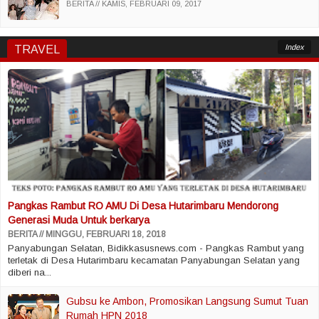
BERITA
KAMIS, FEBRUARI 09, 2017
Index
TRAVEL
Pangkas Rambut RO AMU Di Desa Hutarimbaru Mendorong
Generasi Muda Untuk berkarya
BERITA
MINGGU, FEBRUARI 18, 2018
Panyabungan Selatan, Bidikkasusnews.com - Pangkas Rambut yang
terletak di Desa Hutarimbaru kecamatan Panyabungan Selatan yang
diberi na...
Gubsu ke Ambon, Promosikan Langsung Sumut Tuan
Rumah HPN 2018