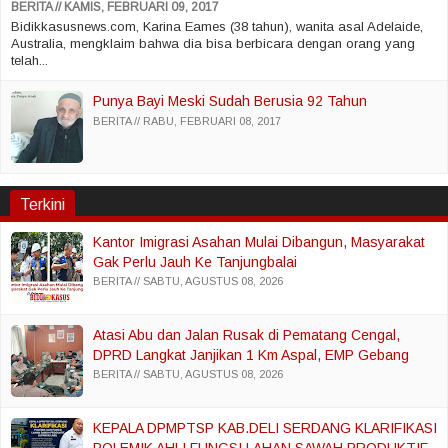
BERITA
KAMIS, FEBRUARI 09, 2017
Bidikkasusnews.com, Karina Eames (38 tahun), wanita asal Adelaide,
Australia, mengklaim bahwa dia bisa berbicara dengan orang yang
telah...
Punya Bayi Meski Sudah Berusia 92 Tahun
BERITA
RABU, FEBRUARI 08, 2017
Terkini
Kantor Imigrasi Asahan Mulai Dibangun, Masyarakat
Gak Perlu Jauh Ke Tanjungbalai
BERITA
SABTU, AGUSTUS 08, 2026
Atasi Abu dan Jalan Rusak di Pematang Cengal,
DPRD Langkat Janjikan 1 Km Aspal, EMP Gebang
Bantu 200 Truk Sertu
BERITA
SABTU, AGUSTUS 08, 2026
KEPALA DPMPTSP KAB.DELI SERDANG KLARIFIKASI