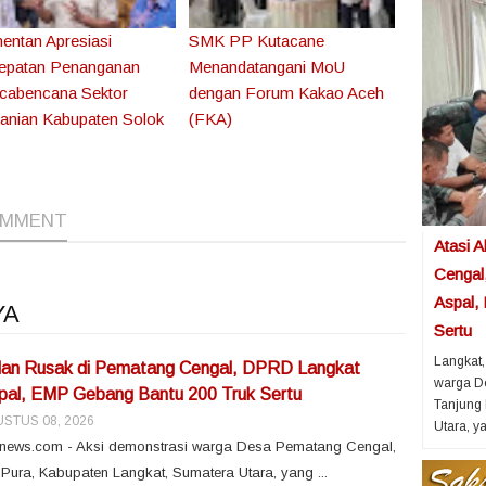
entan Apresiasi
SMK PP Kutacane
epatan Penanganan
Menandatangani MoU
cabencana Sektor
dengan Forum Kakao Aceh
tanian Kabupaten Solok
(FKA)
1
1
OMMENT
Atasi 
Cengal
Aspal,
YA
Sertu
Langkat,
alan Rusak di Pematang Cengal, DPRD Langkat
warga D
spal, EMP Gebang Bantu 200 Truk Sertu
Tanjung 
STUS 08, 2026
Utara, ya
snews.com - Aksi demonstrasi warga Desa Pematang Cengal,
ura, Kabupaten Langkat, Sumatera Utara, yang ...