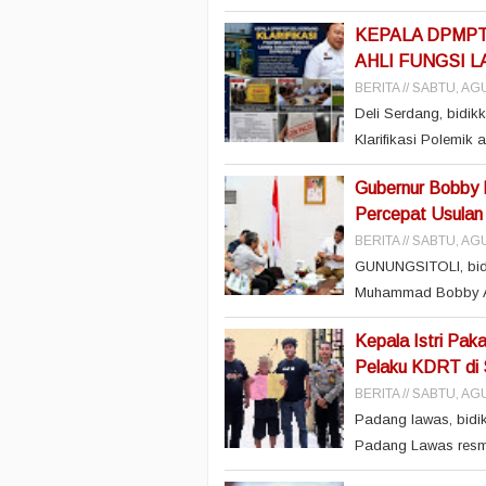
KEPALA DPMPT
AHLI FUNGSI 
BERITA
SABTU, AGU
Deli Serdang, bidi
Klarifikasi Polemik 
Gubernur Bobby 
Percepat Usula
BERITA
SABTU, AGU
GUNUNGSITOLI, bid
Muhammad Bobby Afi
Kepala Istri Pak
Pelaku KDRT di 
BERITA
SABTU, AGU
Padang lawas, bidik
Padang Lawas resmi 