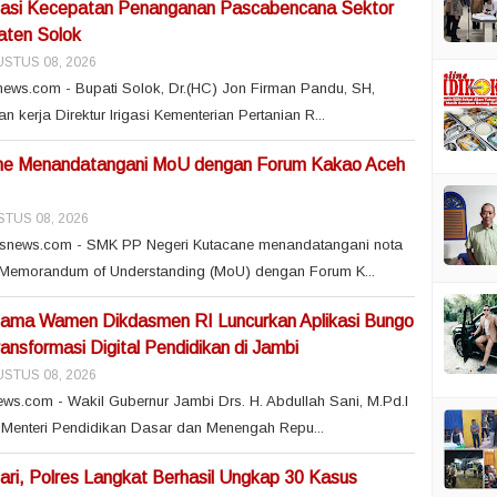
iasi Kecepatan Penanganan Pascabencana Sektor
aten Solok
STUS 08, 2026
news.com - Bupati Solok, Dr.(HC) Jon Firman Pandu, SH,
kerja Direktur Irigasi Kementerian Pertanian R...
e Menandatangani MoU dengan Forum Kakao Aceh
TUS 08, 2026
usnews.com - SMK PP Negeri Kutacane menandatangani nota
Memorandum of Understanding (MoU) dengan Forum K...
ama Wamen Dikdasmen RI Luncurkan Aplikasi Bungo
ansformasi Digital Pendidikan di Jambi
STUS 08, 2026
ws.com - Wakil Gubernur Jambi Drs. H. Abdullah Sani, M.Pd.I
Menteri Pendidikan Dasar dan Menengah Repu...
ri, Polres Langkat Berhasil Ungkap 30 Kasus