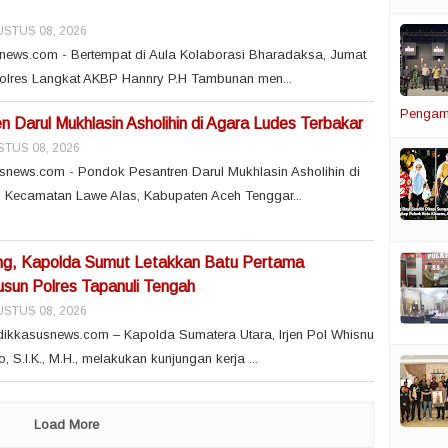
STUS 08, 2026
snews.com - Bertempat di Aula Kolaborasi Bharadaksa, Jumat
polres Langkat AKBP Hannry P.H Tambunan men...
Pengam
 Darul Mukhlasin Asholihin di Agara Ludes Terbakar
TUS 08, 2026
snews.com - Pondok Pesantren Darul Mukhlasin Asholihin di
 Kecamatan Lawe Alas, Kabupaten Aceh Tenggar...
ng, Kapolda Sumut Letakkan Batu Pertama
un Polres Tapanuli Tengah
STUS 08, 2026
dikkasusnews.com – Kapolda Sumatera Utara, Irjen Pol Whisnu
S.I.K., M.H., melakukan kunjungan kerja ...
Load More