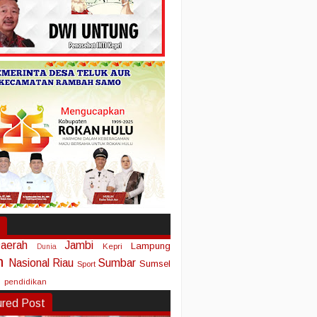
aerah
Jambi
Lampung
Kepri
Dunia
n
Nasional
Riau
Sumbar
Sumsel
Sport
pendidikan
ured Post