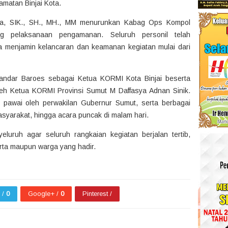
amatan Binjai Kota.
ana, SIK., SH., MH., MM menurunkan Kabag Ops Kompol
g pelaksanaan pengamanan. Seluruh personil telah
 guna menjamin kelancaran dan keamanan kegiatan mulai dari
skandar Baroes sebagai Ketua KORMI Kota Binjai beserta
oleh Ketua KORMI Provinsi Sumut M Daffasya Adnan Sinik.
 pawai oleh perwakilan Gubernur Sumut, serta berbagai
asyarakat, hingga acara puncak di malam hari.
uruh agar seluruh rangkaian kegiatan berjalan tertib,
rta maupun warga yang hadir.
r /
0
Google+ /
0
Pinterest /