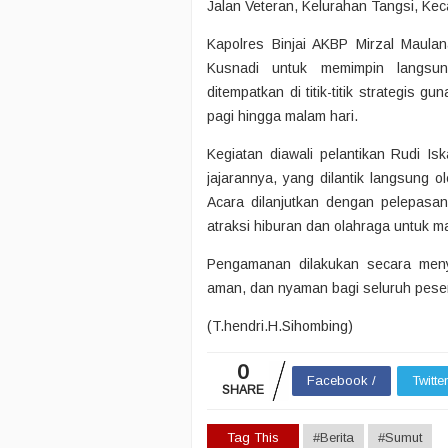
Jalan Veteran, Kelurahan Tangsi, Kec
Kapolres Binjai AKBP Mirzal Maul
Kusnadi untuk memimpin langsun
ditempatkan di titik-titik strategis
pagi hingga malam hari.
Kegiatan diawali pelantikan Rudi I
jajarannya, yang dilantik langsung 
Acara dilanjutkan dengan pelepasan
atraksi hiburan dan olahraga untuk m
Pengamanan dilakukan secara menyel
aman, dan nyaman bagi seluruh pese
(T.hendri.H.Sihombing)
0
Facebook /
Twitte
SHARE
Tag This
#Berita
#Sumut