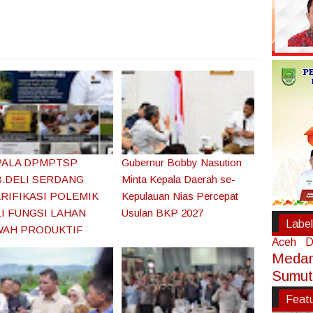
PALA DPMPTSP
Gubernur Bobby Nasution
.DELI SERDANG
Minta Kepala Daerah se-
RIFIKASI POLEMIK
Kepulauan Nias Percepat
I FUNGSI LAHAN
Usulan BKP 2027
Label
WAH PRODUKTIF
Aceh
D
Meda
Sumut
Feat