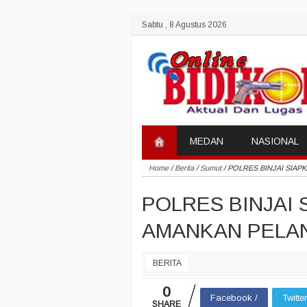
Sabtu , 8 Agustus 2026
MEDAN
NASIONAL
Home
/
Berita
/
Sumut
/
POLRES BINJAI SIAP
POLRES BINJAI 
AMANKAN PELA
BERITA
0
Facebook /
Twitte
SHARE