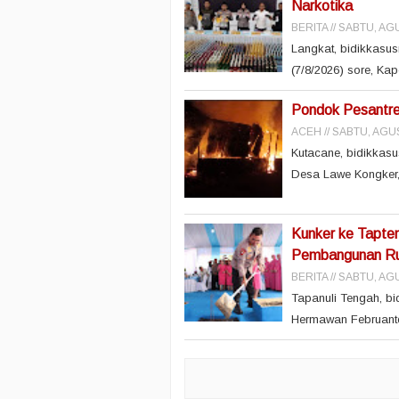
Narkotika
BERITA
SABTU, AGU
Langkat, bidikkasu
(7/8/2026) sore, Ka
Pondok Pesantren
ACEH
SABTU, AGUS
Kutacane, bidikkasu
Desa Lawe Kongker,
Kunker ke Tapte
Pembangunan Rus
BERITA
SABTU, AGU
Tapanuli Tengah, bi
Hermawan Februanto, 