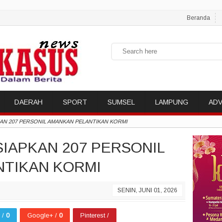
Beranda
DAERAH
SPORT
SUMSEL
LAMPUNG
ADV
KAN 207 PERSONIL AMANKAN PELANTIKAN KORMI
SIAPKAN 207 PERSONIL
NTIKAN KORMI
SENIN, JUNI 01, 2026
r /
0
Google+ /
0
Pinterest /