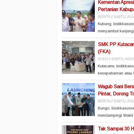
Kementan Apres
Pertanian Kabup
BERITA
SABTU, AGU
Kubung, bidikkasus
menyambut kunjungan 
SMK PP Kutacan
(FKA)
ACEH
SABTU, AGUS
Kutacane, bidikkas
kesepahaman atau 
Wagub Sani Bers
Pintar, Dorong Tr
BERITA
SABTU, AGU
Bungo, bisikkasusne
mendampingi Wakil 
Tak Sampai 30 Ha