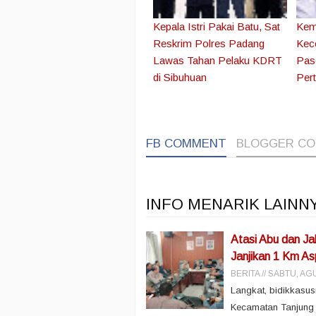
Kepala Istri Pakai Batu, Sat
Kem
Reskrim Polres Padang
Kec
Lawas Tahan Pelaku KDRT
Pas
di Sibuhuan
Per
FB COMMENT
BLOGGER C
INFO MENARIK LAINN
Atasi Abu dan J
Janjikan 1 Km A
BERITA
SABTU, AGU
Langkat, bidikkasu
Kecamatan Tanjung P