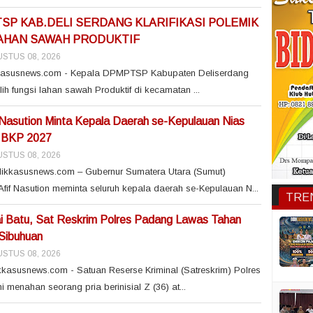
SP KAB.DELI SERDANG KLARIFIKASI POLEMIK
LAHAN SAWAH PRODUKTIF
STUS 08, 2026
kkasusnews.com - Kepala DPMPTSP Kabupaten Deliserdang
alih fungsi lahan sawah Produktif di kecamatan ...
Nasution Minta Kepala Daerah se-Kepulauan Nias
n BKP 2027
STUS 08, 2026
ikkasusnews.com – Gubernur Sumatera Utara (Sumut)
f Nasution meminta seluruh kepala daerah se-Kepulauan N...
TRE
ai Batu, Sat Reskrim Polres Padang Lawas Tahan
Sibuhuan
STUS 08, 2026
kasusnews.com - Satuan Reserse Kriminal (Satreskrim) Polres
menahan seorang pria berinisial Z (36) at...