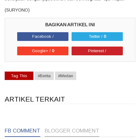
‎(SURYONO)
Facebook /
Twitter /
0
Google+ /
0
Pinterest /
Tag This
#Berita
#Medan
ARTIKEL TERKAIT
1
1
1
FB COMMENT
BLOGGER COMMENT