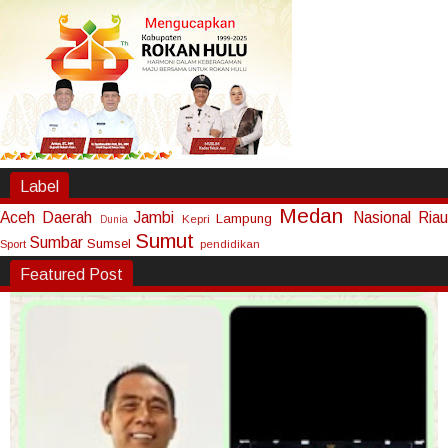
Label
Medan
Aceh
Daerah
Jambi
Nasional
Riau
Lampung
Kepri
Dunia
Sumut
Sumbar
Sumsel
Sport
pendidikan
Featured Post