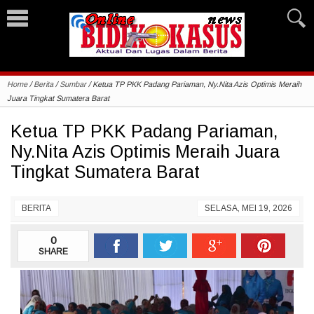
Home
/
Berita
/
Sumbar
/
Ketua TP PKK Padang Pariaman, Ny.Nita Azis Optimis Meraih
Juara Tingkat Sumatera Barat
Ketua TP PKK Padang Pariaman,
Ny.Nita Azis Optimis Meraih Juara
Tingkat Sumatera Barat
BERITA
SELASA, MEI 19, 2026
0
SHARE