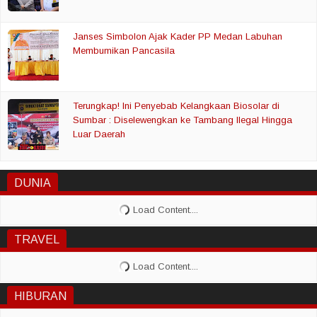
Janses Simbolon Ajak Kader PP Medan Labuhan
Membumikan Pancasila
Terungkap! Ini Penyebab Kelangkaan Biosolar di
Sumbar : Diselewengkan ke Tambang Ilegal Hingga
Luar Daerah
DUNIA
TRAVEL
HIBURAN