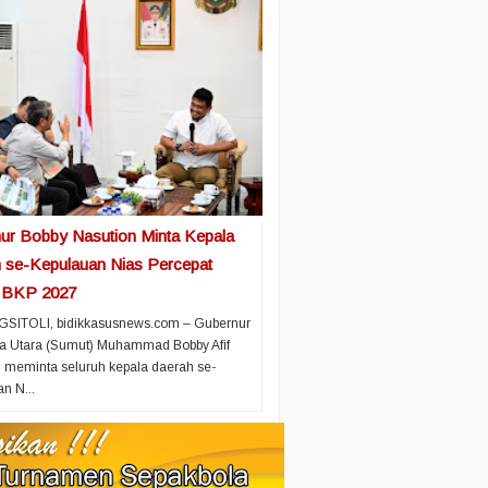
ur Bobby Nasution Minta Kepala
 se-Kepulauan Nias Percepat
 BKP 2027
ITOLI, bidikkasusnews.com – Gubernur
a Utara (Sumut) Muhammad Bobby Afif
 meminta seluruh kepala daerah se-
n N...