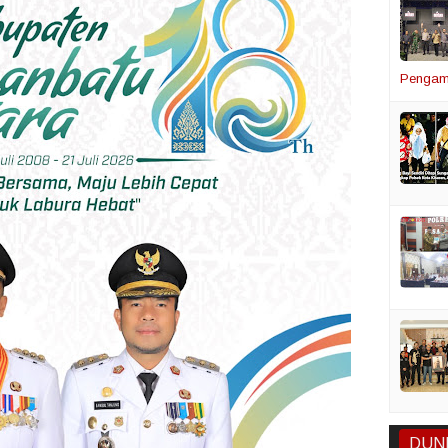
Pengam
DUN