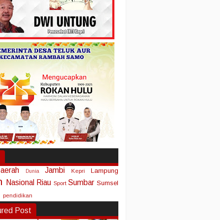
aerah
Jambi
Lampung
Kepri
Dunia
n
Nasional
Riau
Sumbar
Sumsel
Sport
pendidikan
ured Post