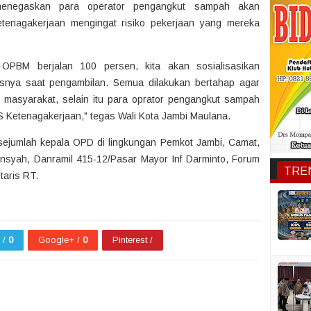
 menegaskan para operator pengangkut sampah akan
tenagakerjaan mengingat risiko pekerjaan yang mereka
h OPBM berjalan 100 persen, kita akan sosialisasikan
snya saat pengambilan. Semua dilakukan bertahap agar
ah masyarakat, selain itu para oprator pengangkut sampah
 Ketenagakerjaan," tegas Wali Kota Jambi Maulana.
 sejumlah kepala OPD di lingkungan Pemkot Jambi, Camat,
diansyah, Danramil 415-12/Pasar Mayor Inf Darminto, Forum
TRE
taris RT.
r /
0
Google+ /
0
Pinterest /