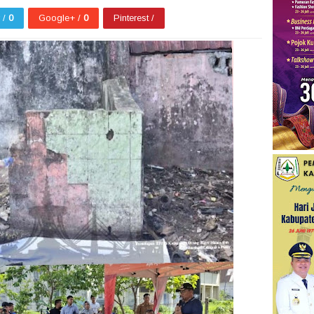
r /
0
Google+ /
0
Pinterest /