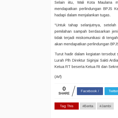
Selain iitu, Wali Kota Maulana
mendapatkan perlindungan BPJS Ke
hadapi dalam menjalankan tugas.
“Untuk tahap selanjutnya, setela
pemilahan sampah berdasarkan jeni
tidak terjadi miskomunikasi di teng
akan mendapatkan perlindungan BPJS
Turut hadir dalam kegiatan tersebut
Lurah Plh Direktur Siginjai Sakti Ar
Ketua RT beserta Ketua Rt dan Sekre
(Arf)
0
Facebook /
Twitte
SHARE
Tag This
#Berita
#Jambi