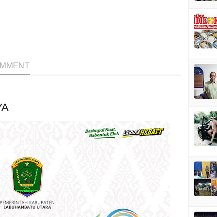
1
1
1
OMMENT
YA