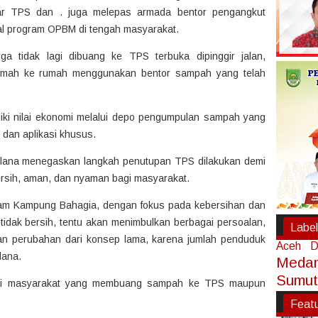
ar TPS dan . juga melepas armada bentor pengangkut
l program OPBM di tengah masyarakat.
a tidak lagi dibuang ke TPS terbuka dipinggir jalan,
 rumah ke rumah menggunakan bentor sampah yang telah
ki nilai ekonomi melalui depo pengumpulan sampah yang
 dan aplikasi khusus.
ulana menegaskan langkah penutupan TPS dilakukan demi
rsih, aman, dan nyaman bagi masyarakat.
ram Kampung Bahagia, dengan fokus pada kebersihan dan
tidak bersih, tentu akan menimbulkan berbagai persoalan,
Label
kan perubahan dari konsep lama, karena jumlah penduduk
Aceh
D
lana.
Meda
Sumut
lagi masyarakat yang membuang sampah ke TPS maupun
Feat