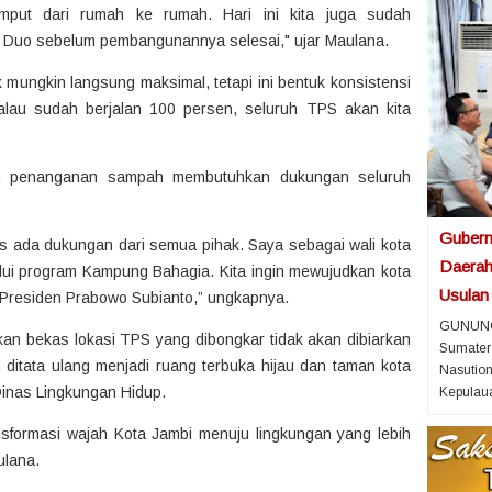
mput dari rumah ke rumah. Hari ini kita juga sudah
 Duo sebelum pembangunannya selesai," ujar Maulana.
k mungkin langsung maksimal, tetapi ini bentuk konsistensi
alau sudah berjalan 100 persen, seluruh TPS akan kita
an penanganan sampah membutuhkan dukungan seluruh
Gubern
arus ada dukungan dari semua pihak. Saya sebagai wali kota
Daerah
i program Kampung Bahagia. Kita ingin mewujudkan kota
Usulan
 Presiden Prabowo Subianto,” ungkapnya.
GUNUNGS
an bekas lokasi TPS yang dibongkar tidak akan dibiarkan
Sumater
 ditata ulang menjadi ruang terbuka hijau dan taman kota
Nasution
inas Lingkungan Hidup.
Kepulaua
ansformasi wajah Kota Jambi menuju lingkungan yang lebih
ulana.