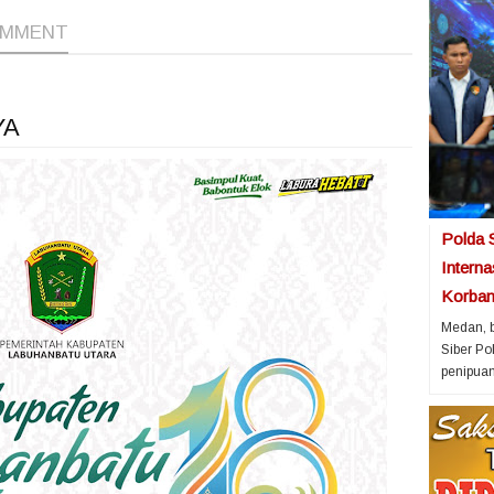
OMMENT
YA
Polda 
Intern
Korban 
Medan, b
Siber P
penipuan