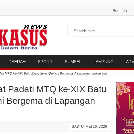
Beranda
DAERAH
SPORT
SUMSEL
LAMPUNG
ADV
ti MTQ ke-XIX Batu Bara, Syiar Qur’ani Bergema di Lapangan Indrasakti
t Padati MTQ ke-XIX Batu
ani Bergema di Lapangan
SABTU, MEI 16, 2026