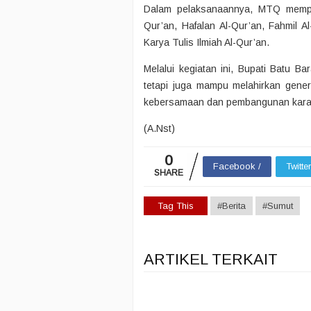
Dalam pelaksanaannya, MTQ mempe
Qur’an, Hafalan Al-Qur’an, Fahmil Al-
Karya Tulis Ilmiah Al-Qur’an.
Melalui kegiatan ini, Bupati Batu 
tetapi juga mampu melahirkan gene
kebersamaan dan pembangunan karak
(A.Nst)
0
Facebook /
Twitte
SHARE
Tag This
#Berita
#Sumut
ARTIKEL TERKAIT