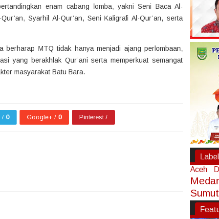
rtandingkan enam cabang lomba, yakni Seni Baca Al-
Qur’an, Syarhil Al-Qur’an, Seni Kaligrafi Al-Qur’an, serta
Bara berharap MTQ tidak hanya menjadi ajang perlombaan,
rasi yang berakhlak Qur’ani serta memperkuat semangat
ter masyarakat Batu Bara.
r /
0
Google+ /
0
Pinterest /
Label
Aceh
D
Meda
Sumut
1
1
1
Feat