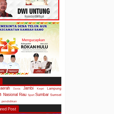
aerah
Jambi
Lampung
Kepri
Dunia
n
Nasional
Riau
Sumbar
Sumsel
Sport
pendidikan
ured Post