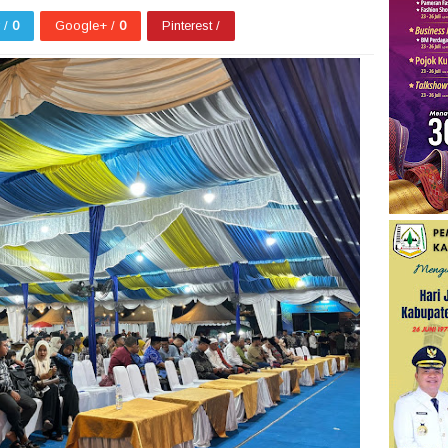
r /
0
Google+ /
0
Pinterest /