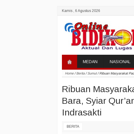
Kamis , 6 Agustus 2026
MEDAN
NASIONAL
Home
/
Berita
/
Sumut
/
Ribuan Masyarakat Pada
Ribuan Masyaraka
Bara, Syiar Qur’
Indrasakti
BERITA