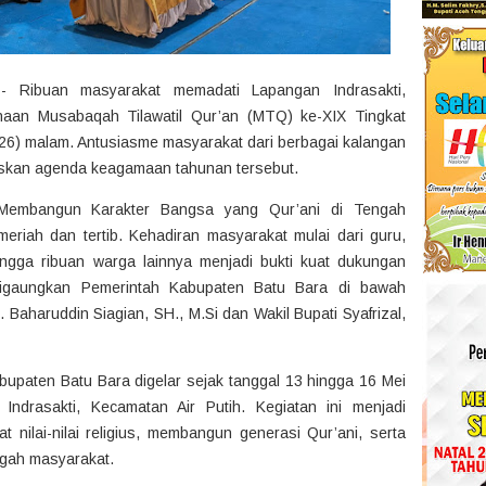
 Ribuan masyarakat memadati Lapangan Indrasakti,
naan Musabaqah Tilawatil Qur’an (MTQ) ke-XIX Tingkat
26) malam. Antusiasme masyarakat dari berbagai kalangan
eskan agenda keagamaan tahunan tersebut.
Membangun Karakter Bangsa yang Qur’ani di Tengah
eriah dan tertib. Kehadiran masyarakat mulai dari guru,
hingga ribuan warga lainnya menjadi bukti kuat dukungan
digaungkan Pemerintah Kabupaten Batu Bara di bawah
 Baharuddin Siagian, SH., M.Si dan Wakil Bupati Syafrizal,
upaten Batu Bara digelar sejak tanggal 13 hingga 16 Mei
ndrasakti, Kecamatan Air Putih. Kegiatan ini menjadi
nilai-nilai religius, membangun generasi Qur’ani, serta
ngah masyarakat.