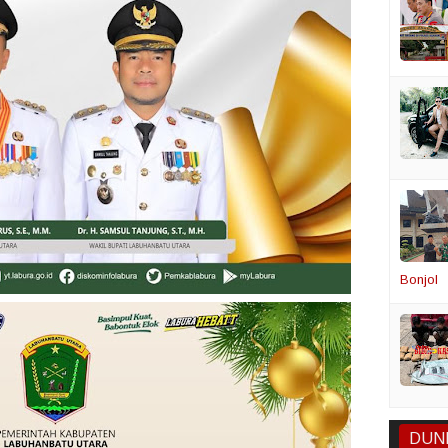
Bonjol
DUN