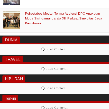
Polrestabes Medan Terima Audiensi DPC Angkatan
Muda Sisingamangaraja XII, Perkuat Sinergitas Jaga
Kamtibmas
DUNIA
TRAVEL
HIBURAN
Terkini