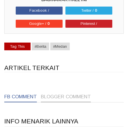
Facebook /
Twitter /
0
Google+ /
0
Pinterest /
Tag This
#Berita
#Medan
ARTIKEL TERKAIT
1
1
1
FB COMMENT
BLOGGER COMMENT
INFO MENARIK LAINNYA