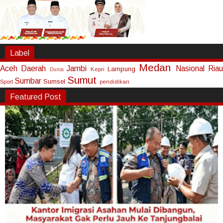
Label
Medan
Aceh
Daerah
Jambi
Nasional
Riau
Lampung
Kepri
Dunia
Sumut
Sumbar
Sumsel
Sport
pendidikan
Featured Post