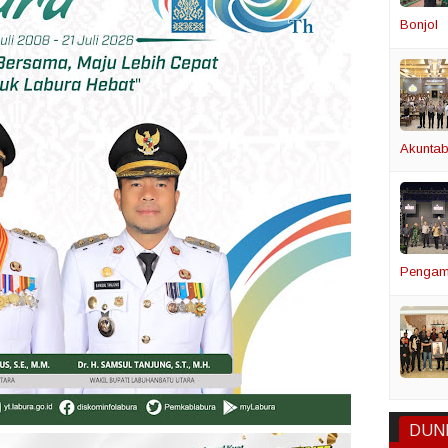
Bonjol
Akuntabi
Pengam
DUN