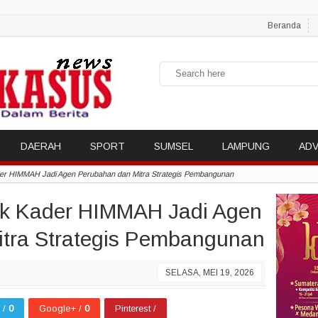
Beranda
DAERAH
SPORT
SUMSEL
LAMPUNG
ADV
er HIMMAH Jadi Agen Perubahan dan Mitra Strategis Pembangunan
k Kader HIMMAH Jadi Agen
tra Strategis Pembangunan
SELASA, MEI 19, 2026
r /
0
Google+ /
0
Pinterest /