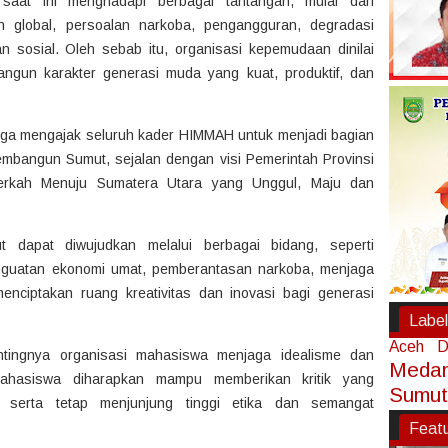
saat ini menghadapi berbagai tantangan, mulai dari
n global, persoalan narkoba, pengangguran, degradasi
n sosial. Oleh sebab itu, organisasi kepemudaan dinilai
ngun karakter generasi muda yang kuat, produktif, dan
uga mengajak seluruh kader HIMMAH untuk menjadi bagian
embangun Sumut, sejalan dengan visi Pemerintah Provinsi
Berkah Menuju Sumatera Utara yang Unggul, Maju dan
ut dapat diwujudkan melalui berbagai bidang, seperti
enguatan ekonomi umat, pemberantasan narkoba, menjaga
nciptakan ruang kreativitas dan inovasi bagi generasi
Label
Aceh
D
entingnya organisasi mahasiswa menjaga idealisme dan
Meda
mahasiswa diharapkan mampu memberikan kritik yang
Sumut
 serta tetap menjunjung tinggi etika dan semangat
Feat