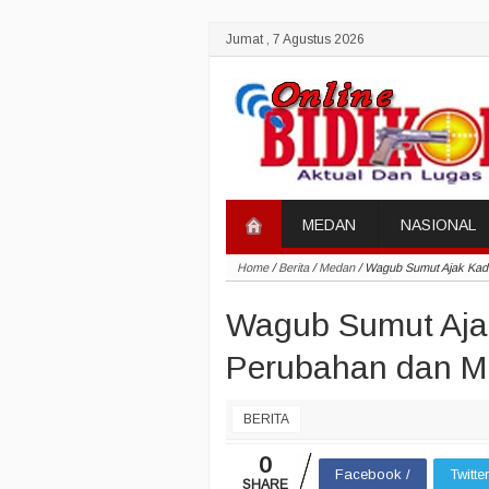
Jumat , 7 Agustus 2026
MEDAN
NASIONAL
Home
/
Berita
/
Medan
/
Wagub Sumut Ajak Kad
Wagub Sumut Aja
Perubahan dan Mi
BERITA
0
Facebook /
Twitte
SHARE