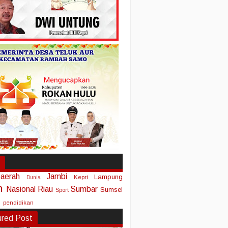
aerah
Jambi
Lampung
Kepri
Dunia
n
Nasional
Riau
Sumbar
Sumsel
Sport
pendidikan
ured Post