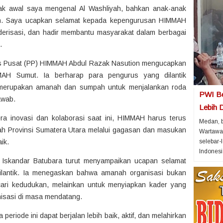
jak awal saya mengenal Al Washliyah, bahkan anak-anak
ah. Saya ucapkan selamat kepada kepengurusan HIMMAH
derisasi, dan hadir membantu masyarakat dalam berbagai
.
s Pusat (PP) HIMMAH Abdul Razak Nasution mengucapkan
MAH Sumut. Ia berharap para pengurus yang dilantik
merupakan amanah dan sumpah untuk menjalankan roda
PWI Be
awab.
Lebih D
a inovasi dan kolaborasi saat ini, HIMMAH harus terus
Medan, 
ah Provinsi Sumatera Utara melalui gagasan dan masukan
Wartawa
ik.
selebar-
Indonesia
 Iskandar Batubara turut menyampaikan ucapan selamat
ilantik. Ia menegaskan bahwa amanah organisasi bukan
ari kedudukan, melainkan untuk menyiapkan kader yang
isasi di masa mendatang.
eriode ini dapat berjalan lebih baik, aktif, dan melahirkan