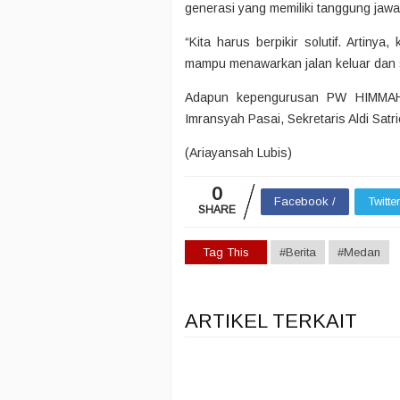
generasi yang memiliki tanggung ja
“Kita harus berpikir solutif. Artinya
mampu menawarkan jalan keluar dan so
Adapun kepengurusan PW HIMMAH 
Imransyah Pasai, Sekretaris Aldi Sat
(Ariayansah Lubis)
0
Facebook /
Twitte
SHARE
Tag This
#Berita
#Medan
ARTIKEL TERKAIT