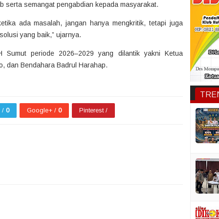
wab serta semangat pengabdian kepada masyarakat.
, ketika ada masalah, jangan hanya mengkritik, tetapi juga
lusi yang baik,” ujarnya.
Sumut periode 2026–2029 yang dilantik yakni Ketua
rio, dan Bendahara Badrul Harahap.
TRE
r /
0
Google+ /
0
Pinterest /
1
1
1