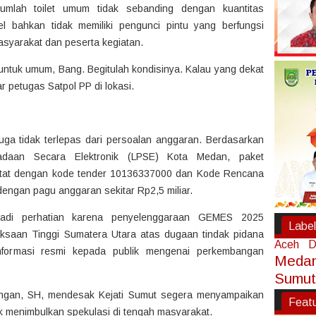
jumlah toilet umum tidak sebanding dengan kuantitas
el bahkan tidak memiliki pengunci pintu yang berfungsi
yarakat dan peserta kegiatan.
et untuk umum, Bang. Begitulah kondisinya. Kalau yang dekat
ar petugas Satpol PP di lokasi.
uga tidak terlepas dari persoalan anggaran. Berdasarkan
daan Secara Elektronik (LPSE) Kota Medan, paket
tat dengan kode tender 10136337000 dan Kode Rencana
gan pagu anggaran sekitar Rp2,5 miliar.
jadi perhatian karena penyelenggaraan GEMES 2025
Label
aksaan Tinggi Sumatera Utara atas dugaan tindak pidana
Aceh
D
informasi resmi kepada publik mengenai perkembangan
Meda
Sumut
lungan, SH, mendesak Kejati Sumut segera menyampaikan
Feat
k menimbulkan spekulasi di tengah masyarakat.