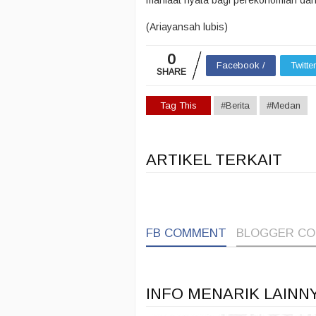
manfaat nyata bagi perekonomian dan
(Ariayansah lubis)
0
Facebook /
Twitte
SHARE
Tag This
#Berita
#Medan
ARTIKEL TERKAIT
FB COMMENT
BLOGGER C
INFO MENARIK LAINN