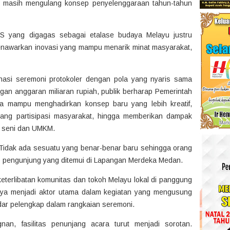
n masih mengulang konsep penyelenggaraan tahun-tahun
S yang digagas sebagai etalase budaya Melayu justru
menawarkan inovasi yang mampu menarik minat masyarakat,
nasi seremoni protokoler dengan pola yang nyaris sama
gan anggaran miliaran rupiah, publik berharap Pemerintah
ta mampu menghadirkan konsep baru yang lebih kreatif,
uang partisipasi masyarakat, hingga memberikan dampak
u seni dan UMKM.
 Tidak ada sesuatu yang benar-benar baru sehingga orang
ap pengunjung yang ditemui di Lapangan Merdeka Medan.
eterlibatan komunitas dan tokoh Melayu lokal di panggung
nya menjadi aktor utama dalam kegiatan yang mengusung
dar pelengkap dalam rangkaian seremoni.
an, fasilitas penunjang acara turut menjadi sorotan.