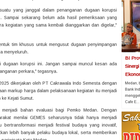
sesuatu yang janggal dalam penanganan dugaan korupsi
. Sampai sekarang belum ada hasil pemeriksaan yang
ra kegiatan yang sama kembali dianggarkan dan digelar,"
bentuk tim khusus untuk mengusut dugaan penyimpangan
a menyeluruh.
BI Pro
pi dugaan korupsi ini. Jangan sampai muncul kesan ada
Sinerg
anganan perkara," tegasnya.
Ekonom
2025 dikerjakan oleh PT Cakrawala Indo Semesta dengan
Medan, b
Bank Ind
Dugaan markup harga dalam pelaksanaan kegiatan itu menjadi
menggela
 ke Kejati Sumut.
Cafe E...
kan menjadi bahan evaluasi bagi Pemko Medan. Dengan
yarakat menilai GEMES seharusnya tidak hanya menjadi
 bertransformasi menjadi festival budaya yang inovatif,
tkan lebih banyak pelaku budaya lokal, serta memberikan