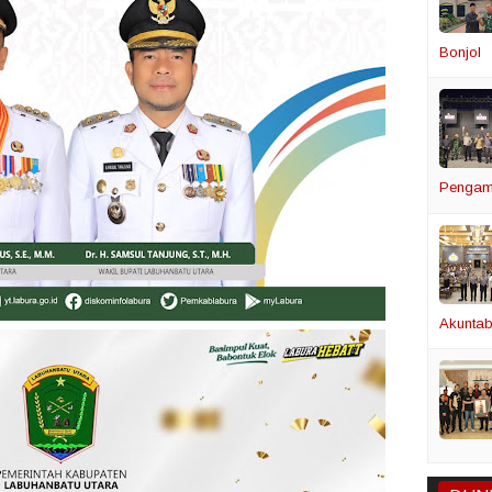
Bonjol
Pengam
Akuntabi