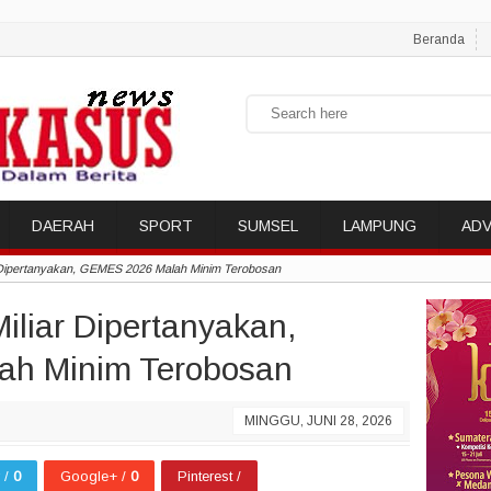
Beranda
DAERAH
SPORT
SUMSEL
LAMPUNG
ADV
 Dipertanyakan, GEMES 2026 Malah Minim Terobosan
iliar Dipertanyakan,
h Minim Terobosan
MINGGU, JUNI 28, 2026
r /
0
Google+ /
0
Pinterest /