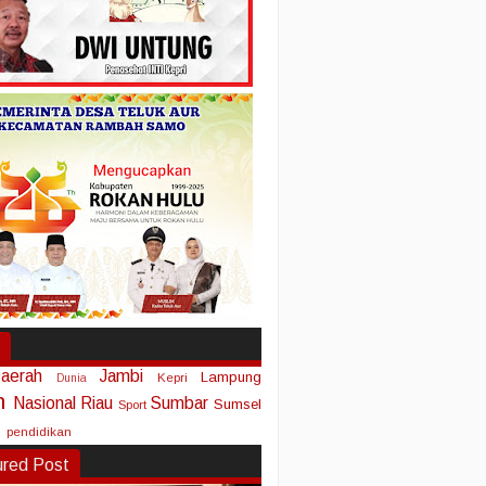
aerah
Jambi
Lampung
Kepri
Dunia
n
Nasional
Riau
Sumbar
Sumsel
Sport
pendidikan
ured Post