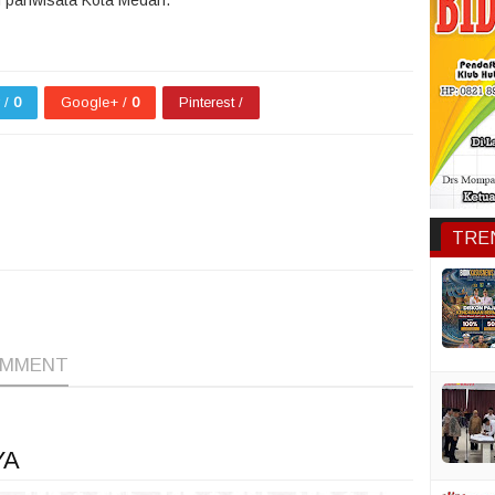
 pariwisata Kota Medan.
r /
0
Google+ /
0
Pinterest /
TRE
1
1
1
OMMENT
YA