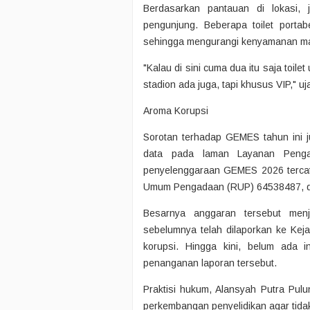
Berdasarkan pantauan di lokasi, 
pengunjung. Beberapa toilet portab
sehingga mengurangi kenyamanan mas
"Kalau di sini cuma dua itu saja toil
stadion ada juga, tapi khusus VIP," uj
Aroma Korupsi
Sorotan terhadap GEMES tahun ini j
data pada laman Layanan Penga
penyelenggaraan GEMES 2026 terca
Umum Pengadaan (RUP) 64538487, den
Besarnya anggaran tersebut men
sebelumnya telah dilaporkan ke Kej
korupsi. Hingga kini, belum ada 
penanganan laporan tersebut.
Praktisi hukum, Alansyah Putra Pu
perkembangan penyelidikan agar tida