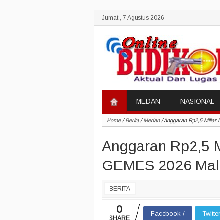
Jumat , 7 Agustus 2026
MEDAN
NASIONAL
Home
/
Berita
/
Medan
/
Anggaran Rp2,5 Miliar
Anggaran Rp2,5 M
GEMES 2026 Mala
BERITA
0
Facebook /
Twitte
SHARE