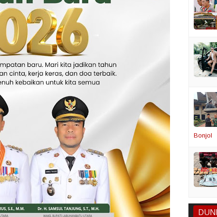
Bonjol
DUN