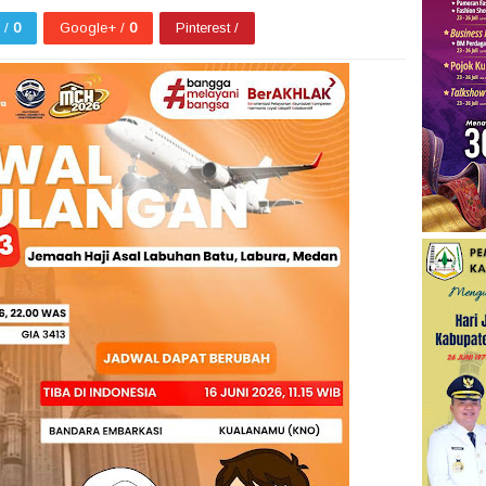
r /
0
Google+ /
0
Pinterest /