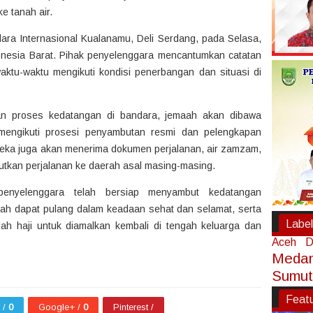
e tanah air.
ara Internasional Kualanamu, Deli Serdang, pada Selasa,
onesia Barat. Pihak penyelenggara mencantumkan catatan
aktu-waktu mengikuti kondisi penerbangan dan situasi di
an proses kedatangan di bandara, jemaah akan dibawa
engikuti prosesi penyambutan resmi dan pelengkapan
reka juga akan menerima dokumen perjalanan, air zamzam,
tkan perjalanan ke daerah asal masing-masing.
penyelenggara telah bersiap menyambut kedatangan
ah dapat pulang dalam keadaan sehat dan selamat, serta
Label
dah haji untuk diamalkan kembali di tengah keluarga dan
Aceh
D
Meda
Sumut
Feat
r /
0
Google+ /
0
Pinterest /