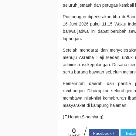
seluruh jemaah dan petugas kembali k
Rombongan diperkirakan tiba di Band
16 Juni 2026 pukul 11.15 Waktu Ind
bahwa jadwal ini dapat berubah sew
lapangan.
Setelah mendarat dan menyelesaik
menuju Asrama Haji Medan untuk m
administrasi kepulangan. Di sana me
serta barang bawaan sebelum melanju
Pemerintah daerah dan panitia 
rombongan. Diharapkan seluruh jema
membawa nilai-nilai kemabruran iba
masyarakat di kampung halaman.
(T.Hendri.Sihombing)
0
Facebook /
Twitte