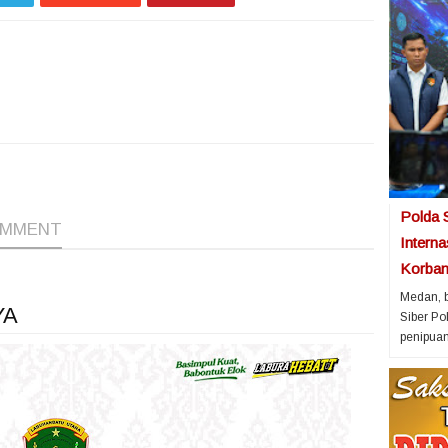
1
1
Polda 
OMMENT
Intern
Korban 
Medan, b
YA
Siber P
penipuan