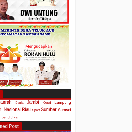
aerah
Jambi
Lampung
Kepri
Dunia
n
Nasional
Riau
Sumbar
Sumsel
Sport
pendidikan
ured Post