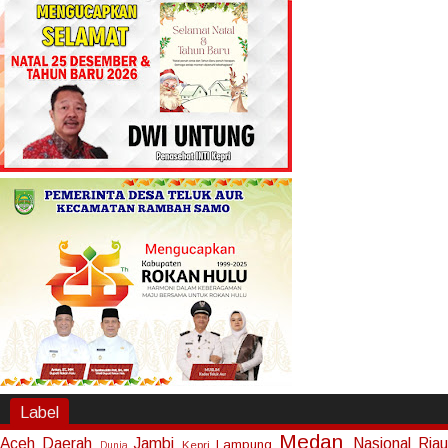
Label
Medan
Aceh
Daerah
Jambi
Nasional
Riau
Lampung
Kepri
Dunia