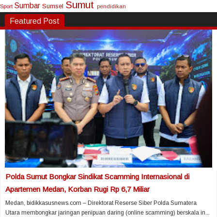
Sumut
Sumbar
Sumsel
Sport
pendidikan
Featured Post
Polda Sumut Bongkar Sindikat Scamming Internasional di
Apartemen Medan, Korban Rugi Rp 6,7 Miliar
Medan, bidikkasusnews.com – Direktorat Reserse Siber Polda Sumatera
Utara membongkar jaringan penipuan daring (online scamming) berskala in...