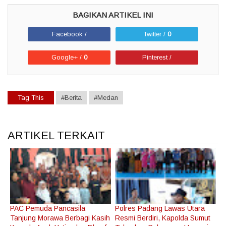
Facebook /
Twitter /
0
Google+ /
0
Pinterest /
Tag This
#Berita
#Medan
ARTIKEL TERKAIT
PAC Pemuda Pancasila
Polres Padang Lawas Utara
Tanjung Morawa Berbagi Kasih
Resmi Berdiri, Kapolda Sumut