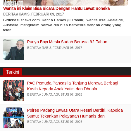
Wanita ini Klaim Bisa Bicara Dengan Hantu Lewat Boneka
BERITA
KAMIS, FEBRUARI 09, 2017
Bidikkasusnews.com, Karina Eames (38 tahun), wanita asal Adelaide,
Australia, mengklaim bahwa dia bisa berbicara dengan orang yang
telah...
Punya Bayi Meski Sudah Berusia 92 Tahun
BERITA
RABU, FEBRUARI 08, 2017
Terkini
PAC Pemuda Pancasila Tanjung Morawa Berbagi
Kasih Kepada Anak Yatim dan Dhuafa
BERITA
JUMAT, AGUSTUS 07, 2026
Polres Padang Lawas Utara Resmi Berdiri, Kapolda
Sumut Tekankan Pelayanan Humanis dan
Penambahan Personel
BERITA
JUMAT, AGUSTUS 07, 2026