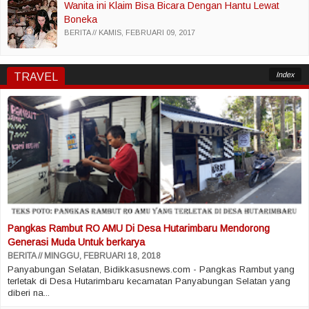
Wanita ini Klaim Bisa Bicara Dengan Hantu Lewat
Boneka
BERITA
KAMIS, FEBRUARI 09, 2017
Index
TRAVEL
Pangkas Rambut RO AMU Di Desa Hutarimbaru Mendorong
Generasi Muda Untuk berkarya
BERITA
MINGGU, FEBRUARI 18, 2018
Panyabungan Selatan, Bidikkasusnews.com - Pangkas Rambut yang
terletak di Desa Hutarimbaru kecamatan Panyabungan Selatan yang
diberi na...