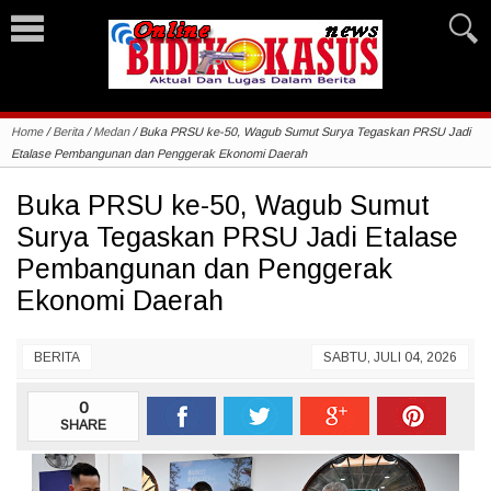
Home
/
Berita
/
Medan
/
Buka PRSU ke-50, Wagub Sumut Surya Tegaskan PRSU Jadi
Etalase Pembangunan dan Penggerak Ekonomi Daerah
Buka PRSU ke-50, Wagub Sumut
Surya Tegaskan PRSU Jadi Etalase
Pembangunan dan Penggerak
Ekonomi Daerah
BERITA
SABTU, JULI 04, 2026
0
SHARE