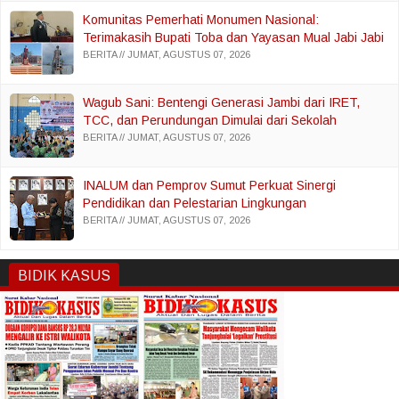
Komunitas Pemerhati Monumen Nasional:
Terimakasih Bupati Toba dan Yayasan Mual Jabi Jabi
Pardede Toga Laut
BERITA
JUMAT, AGUSTUS 07, 2026
Wagub Sani: Bentengi Generasi Jambi dari IRET,
TCC, dan Perundungan Dimulai dari Sekolah
BERITA
JUMAT, AGUSTUS 07, 2026
INALUM dan Pemprov Sumut Perkuat Sinergi
Pendidikan dan Pelestarian Lingkungan
BERITA
JUMAT, AGUSTUS 07, 2026
BIDIK KASUS