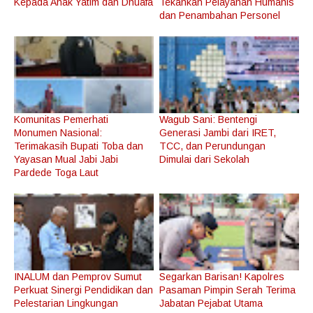
Kepada Anak Yatim dan Dhuafa
Tekankan Pelayanan Humanis
dan Penambahan Personel
Komunitas Pemerhati
Wagub Sani: Bentengi
Monumen Nasional:
Generasi Jambi dari IRET,
Terimakasih Bupati Toba dan
TCC, dan Perundungan
Yayasan Mual Jabi Jabi
Dimulai dari Sekolah
Pardede Toga Laut
INALUM dan Pemprov Sumut
Segarkan Barisan! Kapolres
Perkuat Sinergi Pendidikan dan
Pasaman Pimpin Serah Terima
Pelestarian Lingkungan
Jabatan Pejabat Utama