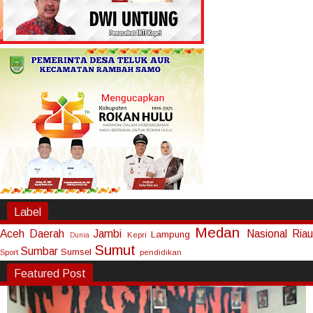
Label
Medan
Aceh
Daerah
Jambi
Nasional
Riau
Lampung
Kepri
Dunia
Sumut
Sumbar
Sumsel
Sport
pendidikan
Featured Post