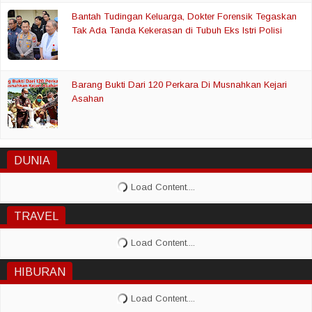
Bantah Tudingan Keluarga, Dokter Forensik Tegaskan
Tak Ada Tanda Kekerasan di Tubuh Eks Istri Polisi
Barang Bukti Dari 120 Perkara Di Musnahkan Kejari
Asahan
DUNIA
TRAVEL
HIBURAN