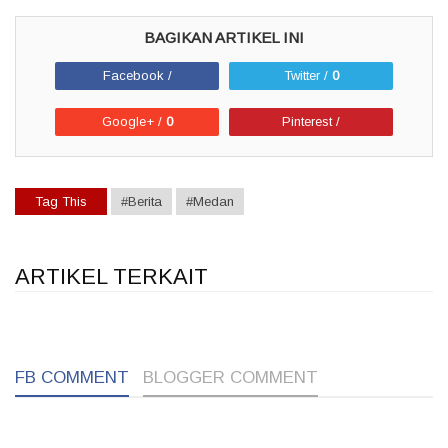
Facebook /
Twitter /
0
Google+ /
0
Pinterest /
Tag This
#Berita
#Medan
ARTIKEL TERKAIT
1
1
1
FB COMMENT
BLOGGER COMMENT