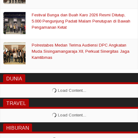
Festival Bunga dan Buah Karo 2026 Resmi Ditutup,
5.000 Pengunjung Padati Malam Penutupan di Bawah
Pengamanan Ketat
Polrestabes Medan Terima Audiensi DPC Angkatan
Muda Sisingamangaraja XII, Perkuat Sinergitas Jaga
Kamtibmas
DUNIA
TRAVEL
HIBURAN