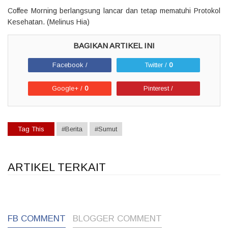
Coffee Morning berlangsung lancar dan tetap mematuhi Protokol
Kesehatan. (Melinus Hia)
Facebook /
Twitter /
0
Google+ /
0
Pinterest /
Tag This
#Berita
#Sumut
ARTIKEL TERKAIT
1
1
1
FB COMMENT
BLOGGER COMMENT