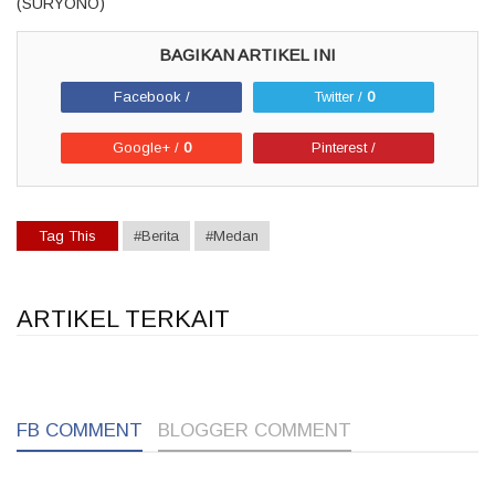
(SURYONO)
Facebook /
Twitter /
0
Google+ /
0
Pinterest /
Tag This
#Berita
#Medan
ARTIKEL TERKAIT
1
1
1
FB COMMENT
BLOGGER COMMENT