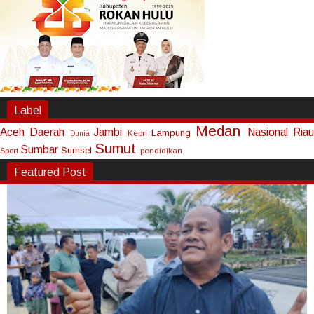
Label
Medan
Aceh
Daerah
Jambi
Nasional
Riau
Lampung
Kepri
Dunia
Sumut
Sumbar
Sumsel
Sport
pendidikan
Featured Post