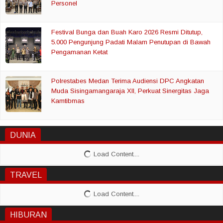
Personel
Festival Bunga dan Buah Karo 2026 Resmi Ditutup,
5.000 Pengunjung Padati Malam Penutupan di Bawah
Pengamanan Ketat
Polrestabes Medan Terima Audiensi DPC Angkatan
Muda Sisingamangaraja XII, Perkuat Sinergitas Jaga
Kamtibmas
DUNIA
TRAVEL
HIBURAN