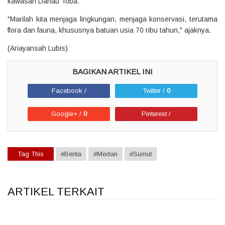
kawasan Danau Toba.
"Marilah kita menjaga lingkungan, menjaga konservasi, terutama
flora dan fauna, khususnya batuan usia 70 ribu tahun," ajaknya.
(Ariayansah Lubis)
Facebook /
Twitter /
0
Google+ /
0
Pinterest /
Tag This
#Berita
#Medan
#Sumut
ARTIKEL TERKAIT
1
1
1
1