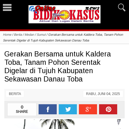
Home
/
Berita
/
Medan
/
Sumut
/
Gerakan Bersama untuk Kaldera Toba, Tanam Pohon
Serentak Digelar di Tujuh Kabupaten Sekawasan Danau Toba
Gerakan Bersama untuk Kaldera
Toba, Tanam Pohon Serentak
Digelar di Tujuh Kabupaten
Sekawasan Danau Toba
BERITA
RABU, JUNI 04, 2025
0
SHARE