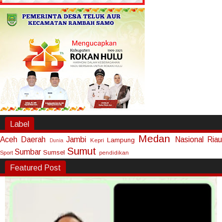
Label
Medan
Aceh
Daerah
Jambi
Nasional
Riau
Lampung
Kepri
Dunia
Sumut
Sumbar
Sumsel
Sport
pendidikan
Featured Post