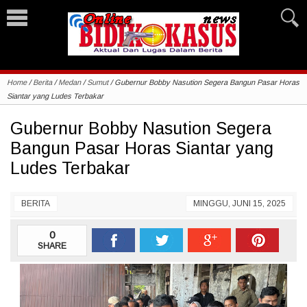
Home
/
Berita
/
Medan
/
Sumut
/
Gubernur Bobby Nasution Segera Bangun Pasar Horas
Siantar yang Ludes Terbakar
Gubernur Bobby Nasution Segera
Bangun Pasar Horas Siantar yang
Ludes Terbakar
BERITA
MINGGU, JUNI 15, 2025
0
SHARE