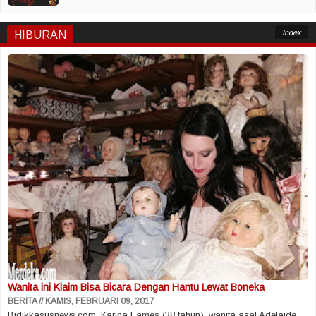
Index
HIBURAN
Wanita ini Klaim Bisa Bicara Dengan Hantu Lewat Boneka
BERITA
KAMIS, FEBRUARI 09, 2017
Bidikkasusnews.com, Karina Eames (38 tahun), wanita asal Adelaide,