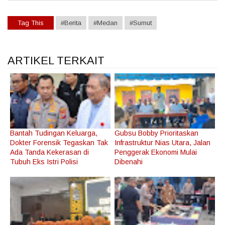
Tag This
#Berita
#Medan
#Sumut
ARTIKEL TERKAIT
Bantah Tudingan Keluarga,
Gubsu Bobby Prioritaskan
Dokter Forensik Tegaskan Tak
Infrastruktur Nias Utara, Jalan
Ada Tanda Kekerasan di
Penggerak Ekonomi Mulai
Tubuh Eks Istri Polisi
Dibenahi