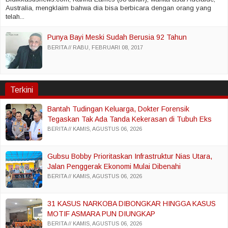
Australia, mengklaim bahwa dia bisa berbicara dengan orang yang
telah...
Punya Bayi Meski Sudah Berusia 92 Tahun
BERITA
RABU, FEBRUARI 08, 2017
Terkini
Bantah Tudingan Keluarga, Dokter Forensik
Tegaskan Tak Ada Tanda Kekerasan di Tubuh Eks
Istri Polisi
BERITA
KAMIS, AGUSTUS 06, 2026
Gubsu Bobby Prioritaskan Infrastruktur Nias Utara,
Jalan Penggerak Ekonomi Mulai Dibenahi
BERITA
KAMIS, AGUSTUS 06, 2026
31 KASUS NARKOBA DIBONGKAR HINGGA KASUS
MOTIF ASMARA PUN DIUNGKAP
BERITA
KAMIS, AGUSTUS 06, 2026