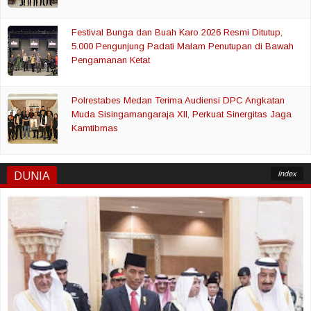
Festival Bunga dan Buah Karo 2026 Resmi Ditutup,
5.000 Pengunjung Padati Malam Penutupan di Bawah
Pengamanan Ketat
Polrestabes Medan Terima Audiensi DPC Angkatan
Muda Sisingamangaraja XII, Perkuat Sinergitas Jaga
Kamtibmas
Index
DUNIA