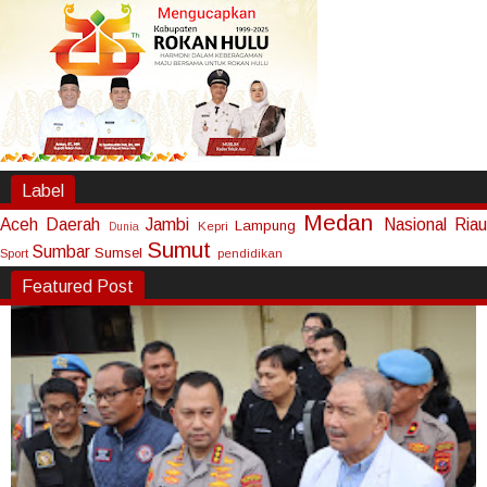
Label
Medan
Aceh
Daerah
Jambi
Nasional
Riau
Lampung
Kepri
Dunia
Sumut
Sumbar
Sumsel
Sport
pendidikan
Featured Post