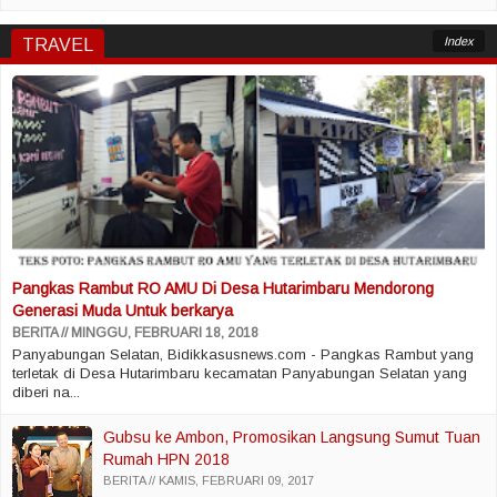
Index
TRAVEL
Pangkas Rambut RO AMU Di Desa Hutarimbaru Mendorong
Generasi Muda Untuk berkarya
BERITA
MINGGU, FEBRUARI 18, 2018
Panyabungan Selatan, Bidikkasusnews.com - Pangkas Rambut yang
terletak di Desa Hutarimbaru kecamatan Panyabungan Selatan yang
diberi na...
Gubsu ke Ambon, Promosikan Langsung Sumut Tuan
Rumah HPN 2018
BERITA
KAMIS, FEBRUARI 09, 2017