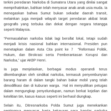
terkini peredaran Narkoba di Sumatera Utara yang dinilai sangat
memprihatinkan, bahkan telah menyasar anak-anak usia muda. Ia
menegaskan bahwa Sumut bukan sekadar daerah transit,
melainkan juga menjadi wilayah target peredaran akibat letak
geografis yang terbuka dan dekat dengan negara tetangga
seperti Malaysia.
“Permasalahan narkoba tidak lagi bersifat lokal, tetapi sudah
menjadi krisis nasional bahkan internasional. Presiden pun
menetapkan dalam Asta Cita point ke 7 "Reformasi Politik,
Hukum, dan Birokrasi serta Pemberantasan Korupsi dan
Narkoba,” ujar AKBP Henri.
Ia juga menjelaskan, berbagai modus operandi terus
dikembangkan oleh sindikat narkoba, termasuk penyembunyian
barang haram di dalam tangki bahan bakar mobil yang telah
dimodifikasi dan di kuburan warga. Hal ini menyulitkan petugas
dalam mengungkap penyelundupan, namun berkat kejelian dan
ketelitian tim, kasus-kasus seperti ini berhasil diungkap.
Selain itu, Ditresnarkoba Polda Sumut juga menekankan
pentingnya menyasar harta kekayaan para bandar narkoba