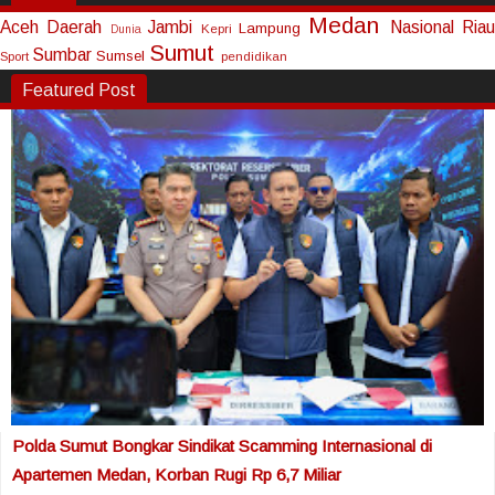
Medan
Aceh
Daerah
Jambi
Nasional
Riau
Lampung
Kepri
Dunia
Sumut
Sumbar
Sumsel
Sport
pendidikan
Featured Post
Polda Sumut Bongkar Sindikat Scamming Internasional di
Apartemen Medan, Korban Rugi Rp 6,7 Miliar