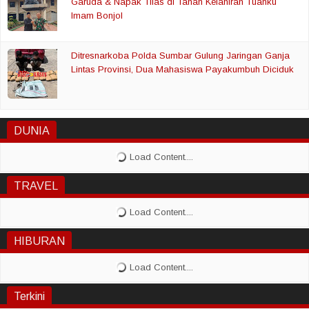
Garuda & Napak Tilas di Tanah Kelahiran Tuanku
Imam Bonjol
Ditresnarkoba Polda Sumbar Gulung Jaringan Ganja
Lintas Provinsi, Dua Mahasiswa Payakumbuh Diciduk
DUNIA
TRAVEL
HIBURAN
Terkini