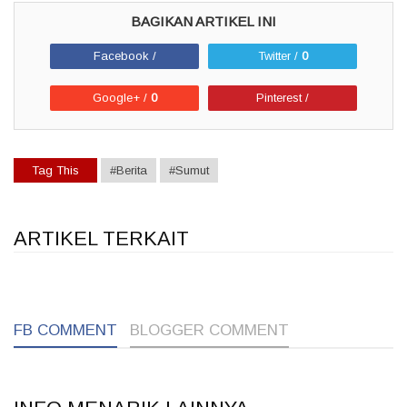
Facebook /
Twitter /
0
Google+ /
0
Pinterest /
Tag This
#Berita
#Sumut
ARTIKEL TERKAIT
1
1
1
FB COMMENT
BLOGGER COMMENT