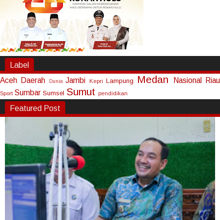
Label
Medan
Aceh
Daerah
Jambi
Nasional
Riau
Lampung
Kepri
Dunia
Sumut
Sumbar
Sumsel
Sport
pendidikan
Featured Post