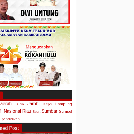
aerah
Jambi
Lampung
Kepri
Dunia
n
Nasional
Riau
Sumbar
Sumsel
Sport
pendidikan
ured Post