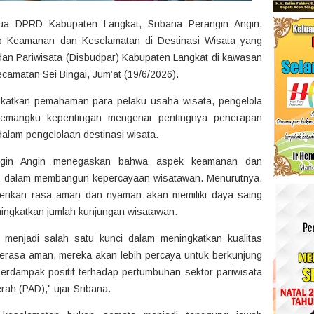
a DPRD Kabupaten Langkat, Sribana Perangin Angin,
 Keamanan dan Keselamatan di Destinasi Wisata yang
an Pariwisata (Disbudpar) Kabupaten Langkat di kawasan
camatan Sei Bingai, Jum’at (19/6/2026).
gkatkan pemahaman para pelaku usaha wisata, pengelola
pemangku kepentingan mengenai pentingnya penerapan
lam pengelolaan destinasi wisata.
angin Angin menegaskan bahwa aspek keamanan dan
a dalam membangun kepercayaan wisatawan. Menurutnya,
erikan rasa aman dan nyaman akan memiliki daya saing
eningkatkan jumlah kunjungan wisatawan.
menjadi salah satu kunci dalam meningkatkan kualitas
merasa aman, mereka akan lebih percaya untuk berkunjung
 berdampak positif terhadap pertumbuhan sektor pariwisata
ah (PAD)," ujar Sribana.