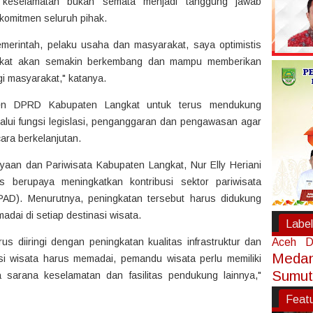
keselamatan bukan semata menjadi tanggung jawab
komitmen seluruh pihak.
emerintah, pelaku usaha dan masyarakat, saya optimistis
ngkat akan semakin berkembang dan mampu memberikan
i masyarakat," katanya.
en DPRD Kabupaten Langkat untuk terus mendukung
alui fungsi legislasi, penganggaran dan pengawasan agar
ara berkelanjutan.
yaan dan Pariwisata Kabupaten Langkat, Nur Elly Heriani
 berupaya meningkatkan kontribusi sektor pariwisata
PAD). Menurutnya, peningkatan tersebut harus didukung
adai di setiap destinasi wisata.
Label
s diiringi dengan peningkatan kualitas infrastruktur dan
Aceh
D
Meda
si wisata harus memadai, pemandu wisata perlu memiliki
Sumut
ia sarana keselamatan dan fasilitas pendukung lainnya,"
Feat