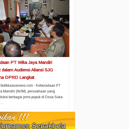
daan PT Wika Jaya Mandiri
 dalam Audiensi Aliansi SJG
ma DPRD Langkat
 bidikkasusnews.com - Keberadaan PT
a Mandiri (WJM), perusahaan yang
ksi berbagai jenis pupuk di Desa Suka
...