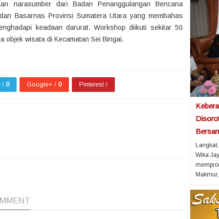
irkan narasumber dari Badan Penanggulangan Bencana
dan Basarnas Provinsi Sumatera Utara yang membahas
menghadapi keadaan darurat. Workshop diikuti sekitar 50
a objek wisata di Kecamatan Sei Bingai.
r /
0
Google+ /
0
Pinterest /
Kebera
Disorot
Bersa
Langkat,
Wika Jay
memprodu
1
1
1
Makmur, 
OMMENT