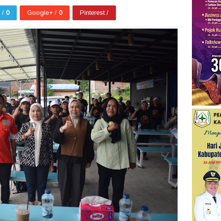
r /
0
Google+ /
0
Pinterest /