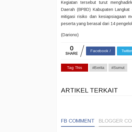
Kegiatan tersebut turut menghad
Daerah (BPBD) Kabupaten Langkat 
mitigasi risiko dan kesiapsiagaan 
peserta yang berasal dari 14 pengelol
(Dariono)
0
Facebook /
Twitte
SHARE
Tag This
#Berita
#Sumut
ARTIKEL TERKAIT
FB COMMENT
BLOGGER C