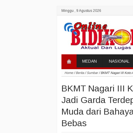
Minggu , 9 Agustus 2026
MEDAN
NASIONAL
Home
/
Berita
/
Sumbar
/
BKMT Nagari III Koto
BKMT Nagari III 
Jadi Garda Terde
Muda dari Bahaya
Bebas