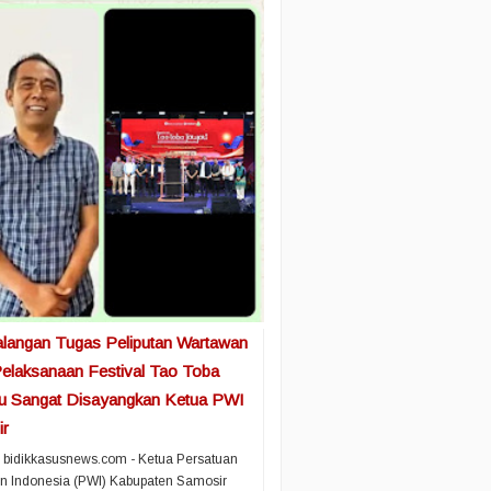
langan Tugas Peliputan Wartawan
elaksanaan Festival Tao Toba
u Sangat Disayangkan Ketua PWI
r
 bidikkasusnews.com - Ketua Persatuan
n Indonesia (PWI) Kabupaten Samosir