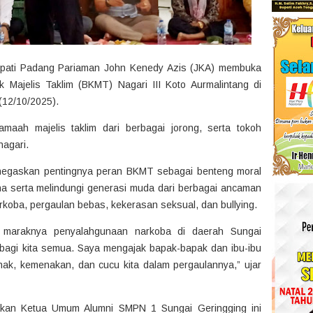
pati Padang Pariaman John Kenedy Azis (JKA) membuka
 Majelis Taklim (BKMT) Nagari III Koto Aurmalintang di
(12/10/2025).
jamaah majelis taklim dari berbagai jorong, serta tokoh
agari.
negaskan pentingnya peran BKMT sebagai benteng moral
a serta melindungi generasi muda dari berbagai ancaman
oba, pergaulan bebas, kekerasan seksual, dan bullying.
tang maraknya penyalahgunaan narkoba di daerah Sungai
 bagi kita semua. Saya mengajak bapak-bapak dan ibu-ibu
nak, kemenakan, dan cucu kita dalam pergaulannya,” ujar
pakan Ketua Umum Alumni SMPN 1 Sungai Geringging ini