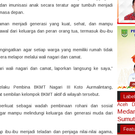
dan imunisasi anak secara teratur agar tumbuh menjadi
 masa depan.
iaman menjadi generasi yang kuat, sehat, dan mampu
awal dari keluarga dan peran orang tua, termasuk ibu-ibu
gingatkan agar setiap warga yang memiliki rumah tidak
era melapor melalui wali nagari dan camat.
ari wali nagari dan camat, laporkan langsung ke saya,”
selaku Pembina BKMT Nagari III Koto Aurmalintang,
 sembilan kelompok BKMT aktif di wilayah tersebut.
Label
Aceh
D
iperkuat sebagai wadah pembinaan rohani dan sosial
Meda
gar mampu melindungi keluarga dan generasi muda dari
Sumut
Feat
p ibu-ibu menjadi teladan dan penjaga nilai-nilai agama,