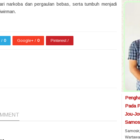
dari narkoba dan pergaulan bebas, serta tumbuh menjadi
iwirman.
r /
0
Google+ /
0
Pinterest /
1
1
1
Pengha
Pada P
Jou-Jo
OMMENT
Samosi
Samosir,
Wartawa