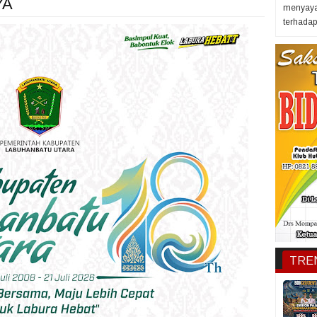
YA
menyaya
terhadap 
TRE