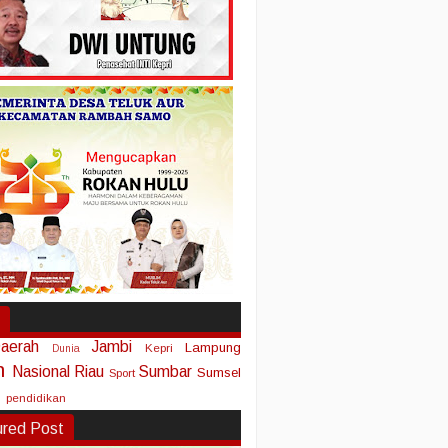
aerah
Jambi
Lampung
Kepri
Dunia
n
Nasional
Riau
Sumbar
Sumsel
Sport
pendidikan
ured Post