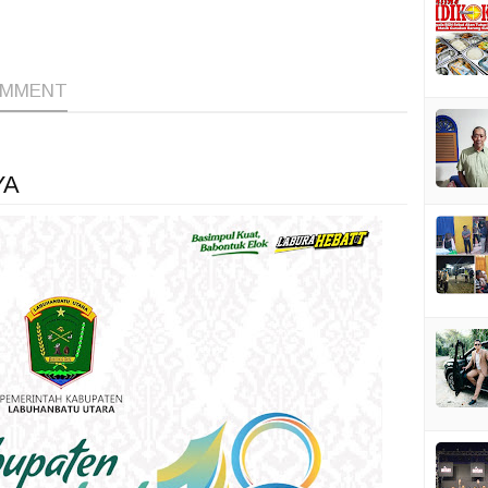
1
1
1
OMMENT
YA