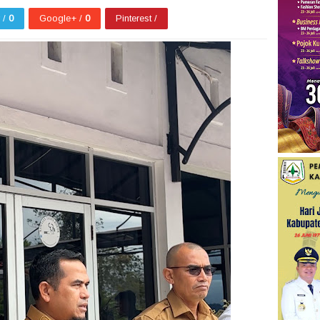
r /
0
Google+ /
0
Pinterest /