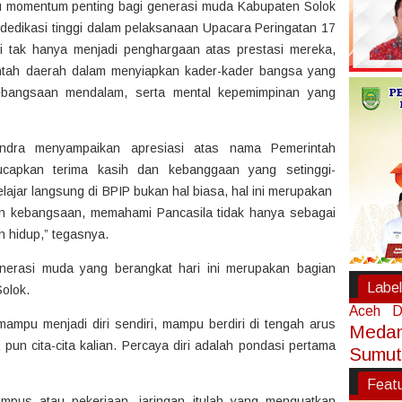
tu momentum penting bagi generasi muda Kabupaten Solok
dedikasi tinggi dalam pelaksanaan Upacara Peringatan 17
i tak hanya menjadi penghargaan atas prestasi mereka,
rintah daerah dalam menyiapkan kader-kader bangsa yang
kebangsaan mendalam, serta mental kepemimpinan yang
andra menyampaikan apresiasi atas nama Pemerintah
ucapkan terima kasih dan kebanggaan yang setinggi-
ajar langsung di BPIP bukan hal biasa, hal ini merupakan
kebangsaan, memahami Pancasila tidak hanya sebagai
n hidup,” tegasnya.
rasi muda yang berangkat hari ini merupakan bagian
Label
Solok.
Aceh
D
ampu menjadi diri sendiri, mampu berdiri di tengah arus
Meda
n cita-cita kalian. Percaya diri adalah pondasi pertama
Sumut
Feat
ampus atau pekerjaan, jaringan itulah yang menguatkan