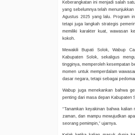
Keberangkatan ini menjadi salah sa
yang sebelumnya telah menunjukkan 
Agustus 2025 yang lalu. Program in
tetapi juga langkah strategis peme
memiliki karakter kuat, wawasan 
kokoh.
Mewakili Bupati Solok, Wabup C
Kabupaten Solok, sekaligus meng
tingginya, memperoleh kesempatan bel
momen untuk memperdalam wawasan 
dasar negara, tetapi sebagai pedoma
Wabup juga menekankan bahwa gene
penting dari masa depan Kabupaten 
“Tanamkan keyakinan bahwa kalian m
zaman, dan mampu mewujudkan apa pu
seorang pemimpin,” ujarnya.
Kelak ketika kalian masuk dunia k