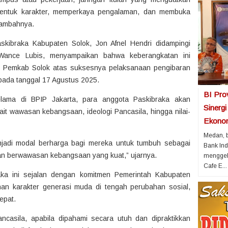
mbentuk karakter, memperkaya pengalaman, dan membuka
 tambahnya.
skibraka Kabupaten Solok, Jon Afnel Hendri didampingi
Wance Lubis, menyampaikan bahwa keberangkatan ini
i Pemkab Solok atas suksesnya pelaksanaan pengibaran
pada tanggal 17 Agustus 2025.
BI Pro
ama di BPIP Jakarta, para anggota Paskibraka akan
Sinerg
it wawasan kebangsaan, ideologi Pancasila, hingga nilai-
Ekonom
Medan, b
jadi modal berharga bagi mereka untuk tumbuh sebagai
Bank Ind
dan berwawasan kebangsaan yang kuat,” ujarnya.
menggela
Cafe E...
ka ini sejalan dengan komitmen Pemerintah Kabupaten
n karakter generasi muda di tengah perubahan sosial,
cepat.
ancasila, apabila dipahami secara utuh dan dipraktikkan