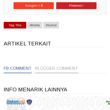
Google+ /
0
Pinterest /
Tag This
#Berita
#Sumut
ARTIKEL TERKAIT
1
1
1
FB COMMENT
BLOGGER COMMENT
INFO MENARIK LAINNYA