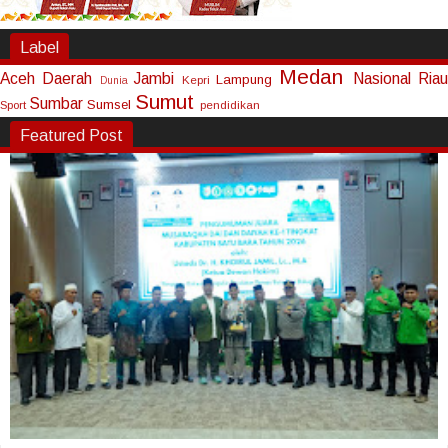
Label
Medan
Aceh
Daerah
Jambi
Nasional
Riau
Lampung
Kepri
Dunia
Sumut
Sumbar
Sumsel
Sport
pendidikan
Featured Post