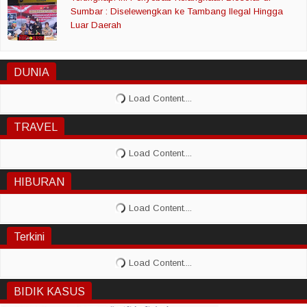
Sumbar : Diselewengkan ke Tambang Ilegal Hingga
Luar Daerah
DUNIA
TRAVEL
HIBURAN
Terkini
BIDIK KASUS