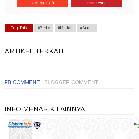
Google+ /
0
Pinterest /
Tag This
#Berita
#Medan
#Sumut
ARTIKEL TERKAIT
1
1
1
1
FB COMMENT
BLOGGER COMMENT
INFO MENARIK LAINNYA