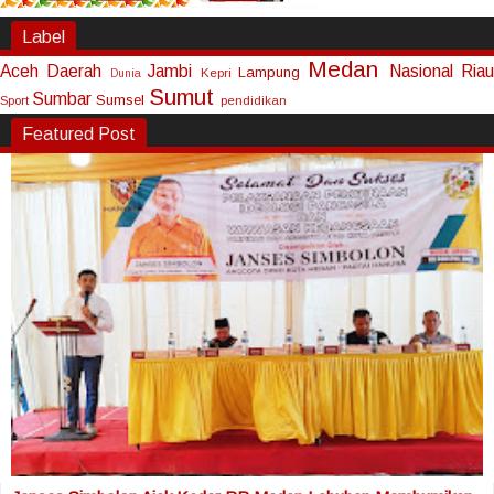
Label
Medan
Aceh
Daerah
Jambi
Nasional
Riau
Lampung
Kepri
Dunia
Sumut
Sumbar
Sumsel
Sport
pendidikan
Featured Post