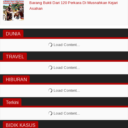
Barang Bukti Dari 120 Perkara Di Musnahkan Kejari
Asahan
DUNIA
TRAVEL
HIBURAN
Terkini
BIDIK KASUS