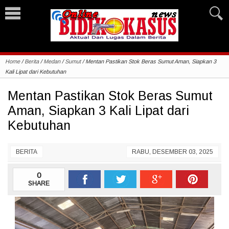
Home
/
Berita
/
Medan
/
Sumut
/
Mentan Pastikan Stok Beras Sumut Aman, Siapkan 3
Kali Lipat dari Kebutuhan
Mentan Pastikan Stok Beras Sumut
Aman, Siapkan 3 Kali Lipat dari
Kebutuhan
BERITA
RABU, DESEMBER 03, 2025
0
SHARE