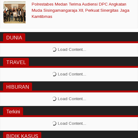
Polrestabes Medan Terima Audiensi DPC Angkatan
Muda Sisingamangaraja XII, Perkuat Sinergitas Jaga
Kamtibmas
DUNIA
TRAVEL
HIBURAN
Terkini
BIDIK KASUS