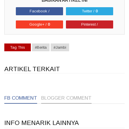
Facebook /
Twitter /
0
Google+ /
0
Pinterest /
Tag This
#Berita
#Jambi
ARTIKEL TERKAIT
1
1
1
FB COMMENT
BLOGGER COMMENT
INFO MENARIK LAINNYA