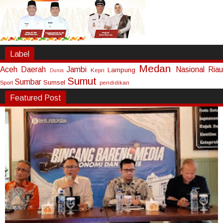
Label
Medan
Aceh
Daerah
Jambi
Nasional
Riau
Lampung
Kepri
Dunia
Sumut
Sumbar
Sumsel
Sport
pendidikan
Featured Post