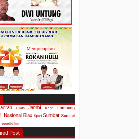
aerah
Jambi
Lampung
Kepri
Dunia
n
Nasional
Riau
Sumbar
Sumsel
Sport
pendidikan
ured Post