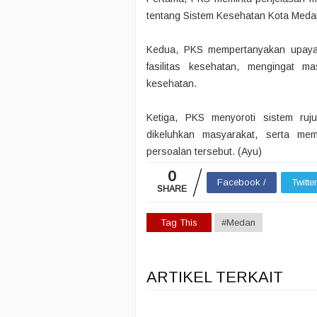
tentang Sistem Kesehatan Kota Meda
Kedua, PKS mempertanyakan upaya 
fasilitas kesehatan, mengingat m
kesehatan.
Ketiga, PKS menyoroti sistem ruj
dikeluhkan masyarakat, serta mem
persoalan tersebut. (Ayu)
0
Facebook /
Twitte
SHARE
Tag This
#Medan
ARTIKEL TERKAIT