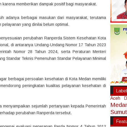
 karena memberikan dampak positif bagi masyarakat.
ih adanya berbagai masukan dari masyarakat, terutama
pelayanan yang dinilai belum optimal.
penyesuaian perubahan Ranperda Sistem Kesehatan Kota
ional, di antaranya Undang-Undang Nomor 17 Tahun 2023
erintah Nomor 28 Tahun 2024, serta Peraturan Menteri
ng Standar Teknis Pemenuhan Standar Pelayanan Minimal
 agar berbagai persoalan kesehatan di Kota Medan memiliki
mendorong peningkatan kualitas pelayanan kesehatan di
Label
Aceh
D
Meda
uga menyampaikan sejumlah pertanyaan kepada Pemerintah
Sumut
terhadap perubahan Ranperda tersebut.
Feat
mengenai evaluasi penerapan Perda Nomor 4 Tahun 2012