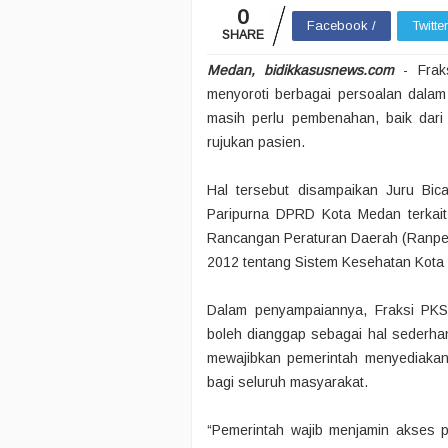
0
Facebook /
Twitte
SHARE
Medan, bidikkasusnews.com
- Fraks
menyoroti berbagai persoalan dalam
masih perlu pembenahan, baik dari 
rujukan pasien.
Hal tersebut disampaikan Juru Bic
Paripurna DPRD Kota Medan terkait
Rancangan Peraturan Daerah (Ranpe
2012 tentang Sistem Kesehatan Kota 
Dalam penyampaiannya, Fraksi PKS
boleh dianggap sebagai hal sederha
mewajibkan pemerintah menyediakan 
bagi seluruh masyarakat.
“Pemerintah wajib menjamin akses