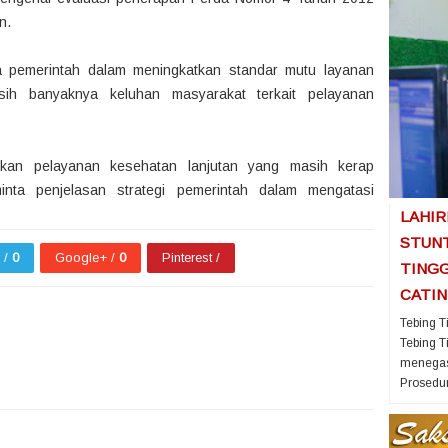
n.
pemerintah dalam meningkatkan standar mutu layanan
asih banyaknya keluhan masyarakat terkait pelayanan
ukan pelayanan kesehatan lanjutan yang masih kerap
inta penjelasan strategi pemerintah dalam mengatasi
LAHIR
STUNT
r /
0
Google+ /
0
Pinterest /
TINGG
CATIN
Tebing T
Tebing T
menegas
Prosedur
1
1