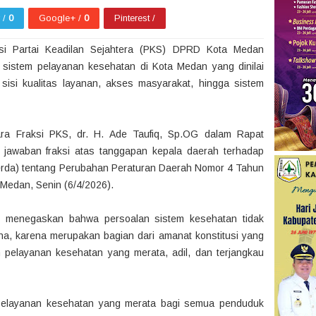
r /
0
Google+ /
0
Pinterest /
i Partai Keadilan Sejahtera (PKS) DPRD Kota Medan
 sistem pelayanan kesehatan di Kota Medan yang dinilai
sisi kualitas layanan, akses masyarakat, hingga sistem
ara Fraksi PKS, dr. H. Ade Taufiq, Sp.OG dalam Rapat
 jawaban fraksi atas tanggapan kepala daerah terhadap
rda) tentang Perubahan Peraturan Daerah Nomor 4 Tahun
Medan, Senin (6/4/2026).
 menegaskan bahwa persoalan sistem kesehatan tidak
na, karena merupakan bagian dari amanat konstitusi yang
pelayanan kesehatan yang merata, adil, dan terjangkau
 pelayanan kesehatan yang merata bagi semua penduduk