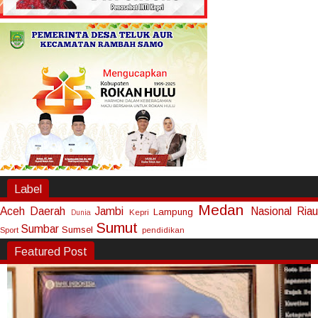
Label
Medan
Aceh
Daerah
Jambi
Nasional
Riau
Lampung
Kepri
Dunia
Sumut
Sumbar
Sumsel
Sport
pendidikan
Featured Post