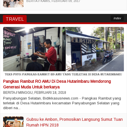
BERITA
KAMIS, FEBRUARI 09, 2017
Index
TRAVEL
Pangkas Rambut RO AMU Di Desa Hutarimbaru Mendorong
Generasi Muda Untuk berkarya
BERITA
MINGGU, FEBRUARI 18, 2018
Panyabungan Selatan, Bidikkasusnews.com - Pangkas Rambut yang
terletak di Desa Hutarimbaru kecamatan Panyabungan Selatan yang
diberi na...
Gubsu ke Ambon, Promosikan Langsung Sumut Tuan
Rumah HPN 2018