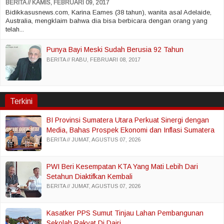
BERITA
KAMIS, FEBRUARI 09, 2017
Bidikkasusnews.com, Karina Eames (38 tahun), wanita asal Adelaide,
Australia, mengklaim bahwa dia bisa berbicara dengan orang yang
telah...
Punya Bayi Meski Sudah Berusia 92 Tahun
BERITA
RABU, FEBRUARI 08, 2017
Terkini
BI Provinsi Sumatera Utara Perkuat Sinergi dengan
Media, Bahas Prospek Ekonomi dan Inflasi Sumatera
Utara
BERITA
JUMAT, AGUSTUS 07, 2026
PWI Beri Kesempatan KTA Yang Mati Lebih Dari
Setahun Diaktifkan Kembali
BERITA
JUMAT, AGUSTUS 07, 2026
Kasatker PPS Sumut Tinjau Lahan Pembangunan
Sekolah Rakyat Di Dairi