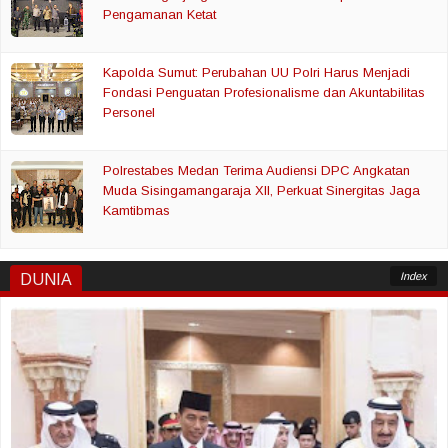
Pengamanan Ketat
Kapolda Sumut: Perubahan UU Polri Harus Menjadi
Fondasi Penguatan Profesionalisme dan Akuntabilitas
Personel
Polrestabes Medan Terima Audiensi DPC Angkatan
Muda Sisingamangaraja XII, Perkuat Sinergitas Jaga
Kamtibmas
Index
DUNIA