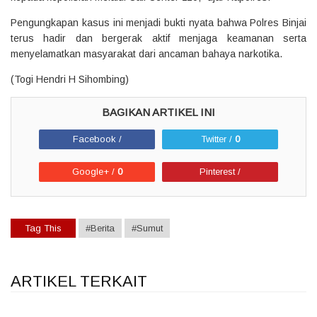
Pengungkapan kasus ini menjadi bukti nyata bahwa Polres Binjai
terus hadir dan bergerak aktif menjaga keamanan serta
menyelamatkan masyarakat dari ancaman bahaya narkotika.
(Togi Hendri H Sihombing)
Facebook /
Twitter /
0
Google+ /
0
Pinterest /
Tag This
#Berita
#Sumut
ARTIKEL TERKAIT
1
1
1