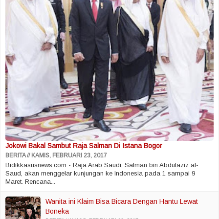
Jokowi Bakal Sambut Raja Salman Di Istana Bogor
BERITA
KAMIS, FEBRUARI 23, 2017
Bidikkasusnews.com - Raja Arab Saudi, Salman bin Abdulaziz al-
Saud, akan menggelar kunjungan ke Indonesia pada 1 sampai 9
Maret. Rencana...
Wanita ini Klaim Bisa Bicara Dengan Hantu Lewat
Boneka