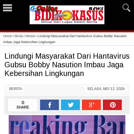
Home
/
Berita
/
Medan
/
Lindungi Masyarakat Dari Hantavirus Gubsu Bobby Nasution
Imbau Jaga Kebersihan Lingkungan
Lindungi Masyarakat Dari Hantavirus
Gubsu Bobby Nasution Imbau Jaga
Kebersihan Lingkungan
BERITA
SELASA, MEI 12, 2026
0
SHARE