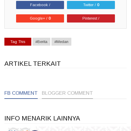
Facebook /
Twitter /
0
Google+ /
0
Pinterest /
Tag This
#Berita
#Medan
ARTIKEL TERKAIT
1
1
1
FB COMMENT
BLOGGER COMMENT
INFO MENARIK LAINNYA