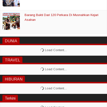
Barang Bukti Dari 120 Perkara Di Musnahkan Kejari
Asahan
DUNIA
TRAVEL
HIBURAN
Terkini