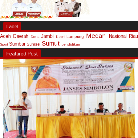
Label
Medan
Aceh
Daerah
Jambi
Nasional
Riau
Lampung
Kepri
Dunia
Sumut
Sumbar
Sumsel
Sport
pendidikan
Featured Post