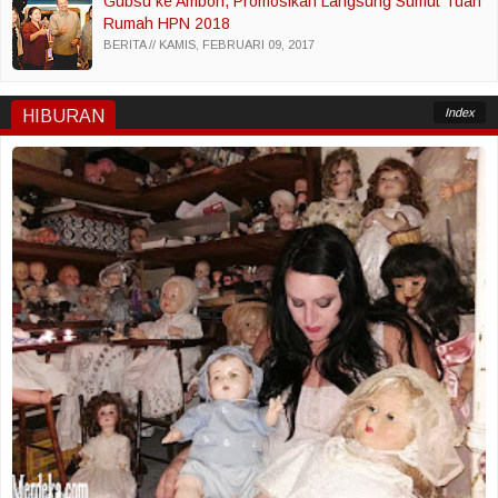
Gubsu ke Ambon, Promosikan Langsung Sumut Tuan
Rumah HPN 2018
BERITA
KAMIS, FEBRUARI 09, 2017
Index
HIBURAN