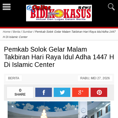
Home
/
Berita
/
Sumbar
/
Pemkab Solok Gelar Malam Takbiran Hari Raya Idul Adha 1447
H Di Islamic Center
Pemkab Solok Gelar Malam
Takbiran Hari Raya Idul Adha 1447 H
Di Islamic Center
BERITA
RABU, MEI 27, 2026
0
SHARE