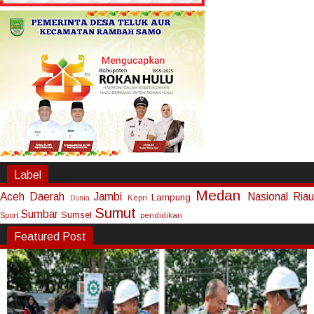
Label
Medan
Aceh
Daerah
Jambi
Nasional
Riau
Lampung
Kepri
Dunia
Sumut
Sumbar
Sumsel
Sport
pendidikan
Featured Post