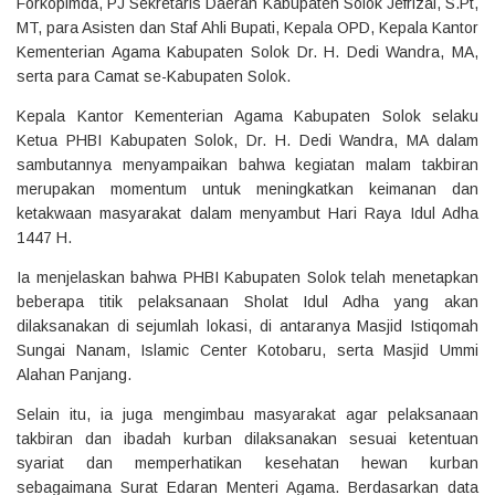
Forkopimda, PJ Sekretaris Daerah Kabupaten Solok Jefrizal, S.Pt,
MT, para Asisten dan Staf Ahli Bupati, Kepala OPD, Kepala Kantor
Kementerian Agama Kabupaten Solok Dr. H. Dedi Wandra, MA,
serta para Camat se-Kabupaten Solok.
‎Kepala Kantor Kementerian Agama Kabupaten Solok selaku
Ketua PHBI Kabupaten Solok, Dr. H. Dedi Wandra, MA dalam
sambutannya menyampaikan bahwa kegiatan malam takbiran
merupakan momentum untuk meningkatkan keimanan dan
ketakwaan masyarakat dalam menyambut Hari Raya Idul Adha
1447 H.
‎Ia menjelaskan bahwa PHBI Kabupaten Solok telah menetapkan
beberapa titik pelaksanaan Sholat Idul Adha yang akan
dilaksanakan di sejumlah lokasi, di antaranya Masjid Istiqomah
Sungai Nanam, Islamic Center Kotobaru, serta Masjid Ummi
Alahan Panjang.
‎Selain itu, ia juga mengimbau masyarakat agar pelaksanaan
takbiran dan ibadah kurban dilaksanakan sesuai ketentuan
syariat dan memperhatikan kesehatan hewan kurban
sebagaimana Surat Edaran Menteri Agama. Berdasarkan data