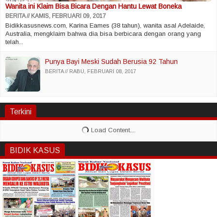
Wanita ini Klaim Bisa Bicara Dengan Hantu Lewat Boneka
BERITA
KAMIS, FEBRUARI 09, 2017
Bidikkasusnews.com, Karina Eames (38 tahun), wanita asal Adelaide,
Australia, mengklaim bahwa dia bisa berbicara dengan orang yang
telah...
Punya Bayi Meski Sudah Berusia 92 Tahun
BERITA
RABU, FEBRUARI 08, 2017
Terkini
BIDIK KASUS