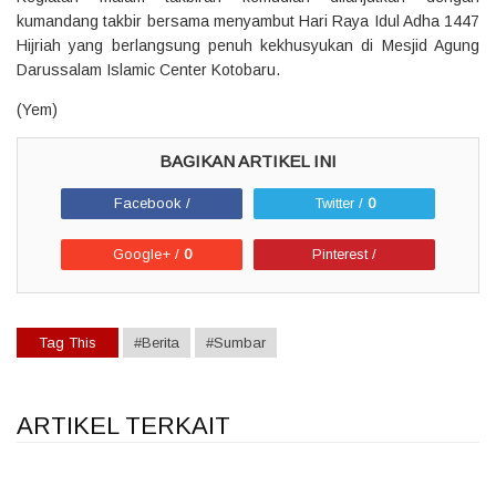
kumandang takbir bersama menyambut Hari Raya Idul Adha 1447
Hijriah yang berlangsung penuh kekhusyukan di Mesjid Agung
Darussalam Islamic Center Kotobaru.
(Yem)
Facebook /
Twitter /
0
Google+ /
0
Pinterest /
Tag This
#Berita
#Sumbar
ARTIKEL TERKAIT
1
1
1