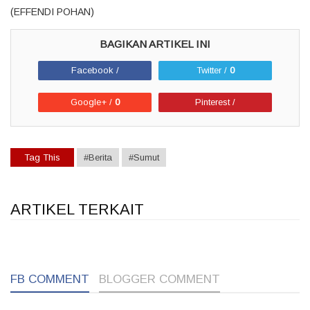
(EFFENDI POHAN)
Facebook /
Twitter /
0
Google+ /
0
Pinterest /
Tag This
#Berita
#Sumut
ARTIKEL TERKAIT
1
1
1
FB COMMENT
BLOGGER COMMENT