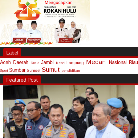
Label
Medan
Aceh
Daerah
Jambi
Nasional
Riau
Lampung
Kepri
Dunia
Sumut
Sumbar
Sumsel
Sport
pendidikan
Featured Post