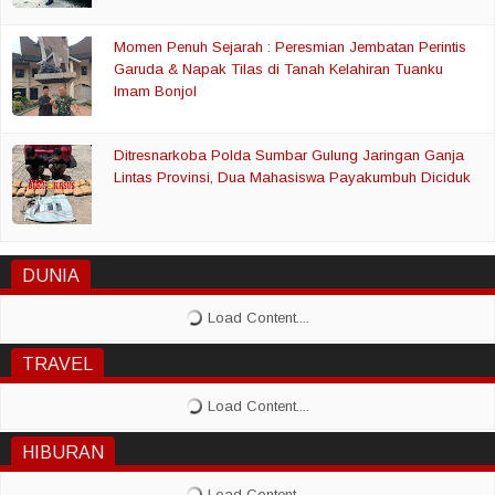
Momen Penuh Sejarah : Peresmian Jembatan Perintis
Garuda & Napak Tilas di Tanah Kelahiran Tuanku
Imam Bonjol
Ditresnarkoba Polda Sumbar Gulung Jaringan Ganja
Lintas Provinsi, Dua Mahasiswa Payakumbuh Diciduk
DUNIA
TRAVEL
HIBURAN