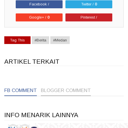
Facebook /
Twitter /
0
Google+ /
0
Pinterest /
Tag This
#Berita
#Medan
ARTIKEL TERKAIT
1
1
1
FB COMMENT
BLOGGER COMMENT
INFO MENARIK LAINNYA