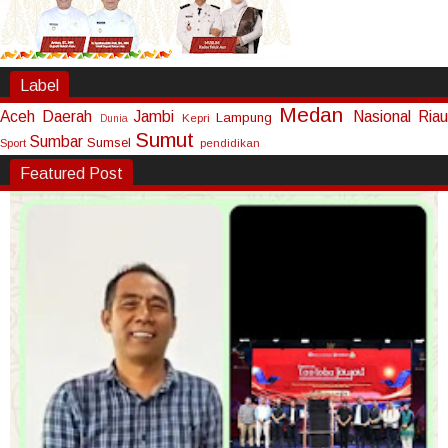
Label
Medan
Aceh
Daerah
Jambi
Nasional
Riau
Lampung
Kepri
Dunia
Sumut
Sumbar
Sumsel
Sport
pendidikan
Featured Post