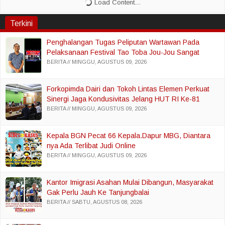
Terkini
Penghalangan Tugas Peliputan Wartawan Pada
Pelaksanaan Festival Tao Toba Jou-Jou Sangat
Disayangkan Ketua PWI Samosir
BERITA
MINGGU, AGUSTUS 09, 2026
Forkopimda Dairi dan Tokoh Lintas Elemen Perkuat
Sinergi Jaga Kondusivitas Jelang HUT RI Ke-81
BERITA
MINGGU, AGUSTUS 09, 2026
Kepala BGN Pecat 66 Kepala.Dapur MBG, Diantara
nya Ada Terlibat Judi Online
BERITA
MINGGU, AGUSTUS 09, 2026
Kantor Imigrasi Asahan Mulai Dibangun, Masyarakat
Gak Perlu Jauh Ke Tanjungbalai
BERITA
SABTU, AGUSTUS 08, 2026