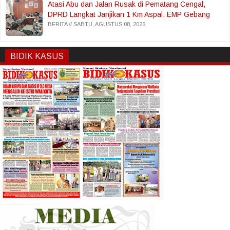
Atasi Abu dan Jalan Rusak di Pematang Cengal,
DPRD Langkat Janjikan 1 Km Aspal, EMP Gebang
Bantu 200 Truk Sertu
BERITA
SABTU, AGUSTUS 08, 2026
BIDIK KASUS