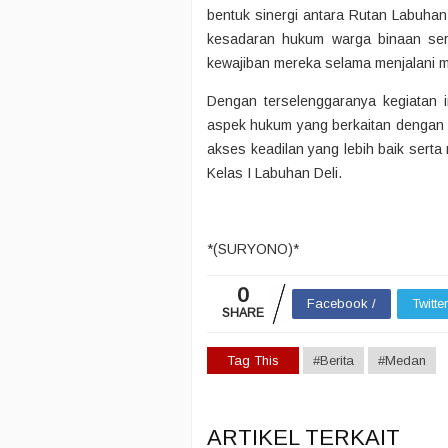
bentuk sinergi antara Rutan Labuha
kesadaran hukum warga binaan ser
kewajiban mereka selama menjalani 
Dengan terselenggaranya kegiatan 
aspek hukum yang berkaitan dengan 
akses keadilan yang lebih baik ser
Kelas I Labuhan Deli.
*(SURYONO)*
0
Facebook /
Twitte
SHARE
Tag This
#Berita
#Medan
ARTIKEL TERKAIT