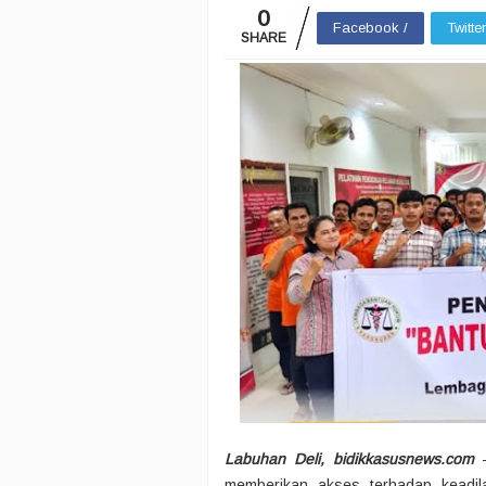
0
Facebook /
Twitte
SHARE
Labuhan Deli, bidikkasusnews.com
memberikan akses terhadap keadi