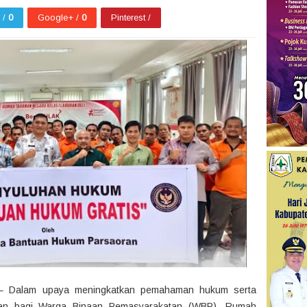
r /
0
Google+ /
0
Pinterest /
– Dalam upaya meningkatkan pemahaman hukum serta
lan bagi Warga Binaan Pemasyarakatan (WBP), Rumah