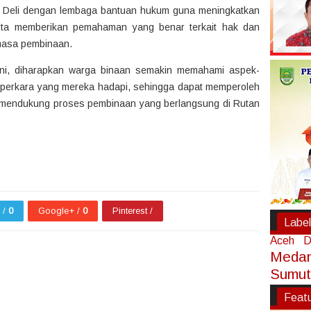
n Deli dengan lembaga bantuan hukum guna meningkatkan
ta memberikan pemahaman yang benar terkait hak dan
masa pembinaan.
ini, diharapkan warga binaan semakin memahami aspek-
perkara yang mereka hadapi, sehingga dapat memperoleh
ta mendukung proses pembinaan yang berlangsung di Rutan
r /
0
Google+ /
0
Pinterest /
Label
Aceh
D
Meda
Sumut
Feat