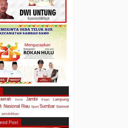
aerah
Jambi
Lampung
Kepri
Dunia
n
Nasional
Riau
Sumbar
Sumsel
Sport
pendidikan
ured Post