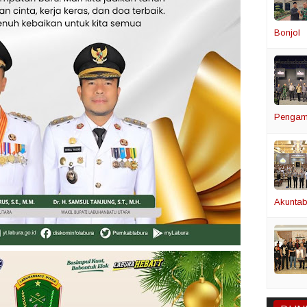
Bonjol
Pengam
Akuntabi