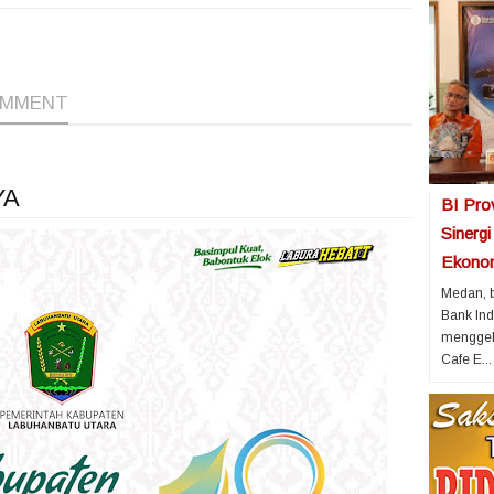
1
1
1
OMMENT
YA
BI Pro
Sinerg
Ekonom
Medan, b
Bank Ind
menggela
Cafe E...